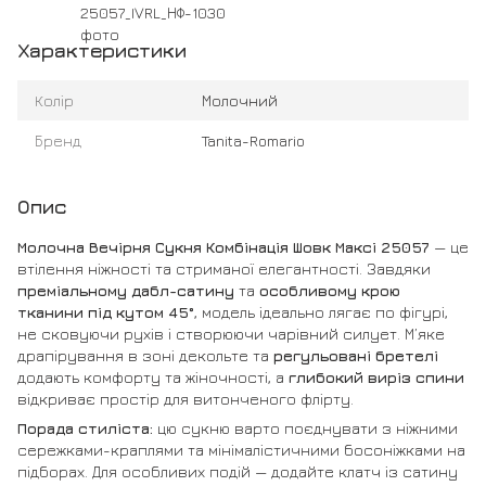
Характеристики
Колір
Молочний
Бренд
Tanita-Romario
Опис
Молочна Вечірня Сукня Комбінація Шовк Максі 25057
— це
втілення ніжності та стриманої елегантності. Завдяки
преміальному дабл-сатину
та
особливому крою
тканини під кутом 45°
, модель ідеально лягає по фігурі,
не сковуючи рухів і створюючи чарівний силует. М’яке
драпірування в зоні декольте та
регульовані бретелі
додають комфорту та жіночності, а
глибокий виріз спини
відкриває простір для витонченого флірту.
Порада стиліста:
цю сукню варто поєднувати з ніжними
сережками-краплями та мінімалістичними босоніжками на
підборах. Для особливих подій — додайте клатч із сатину