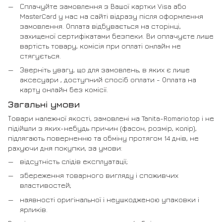
Сплачуйте замовлення з Вашої картки Visa або
MasterCard у нас на сайті відразу після оформлення
замовлення. Оплата відбувається на сторінці,
захищеної сертифікатами безпеки. Ви оплачуєте лише
вартість товару, комісія при оплаті онлайн не
стягується.
Зверніть увагу, що для замовлень, в яких є лише
аксесуари , доступний спосіб оплати - Оплата на
карту онлайн без комісії.
Загальні умови
Товари належної якості, замовлені на Tanita-Romario.top і не
підійшли з яких-небудь причин (фасон, розмір, колір),
підлягають поверненню та обміну протягом 14 днів, не
рахуючи дня покупки, за умови:
відсутність слідів експлуатації;
збереження товарного вигляду і споживчих
властивостей;
наявності оригінальної і неушкодженою упаковки і
ярликів.