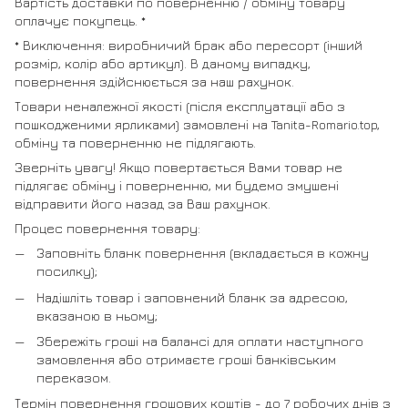
Вартість доставки по поверненню / обміну товару
оплачує покупець. *
* Виключення: виробничий брак або пересорт (інший
розмір, колір або артикул). В даному випадку,
повернення здійснюється за наш рахунок.
Товари неналежної якості (після експлуатації або з
пошкодженими ярликами) замовлені на Tanita-Romario.top,
обміну та поверненню не підлягають.
Зверніть увагу! Якщо повертається Вами товар не
підлягає обміну і поверненню, ми будемо змушені
відправити його назад за Ваш рахунок.
Процес повернення товару:
Заповніть бланк повернення (вкладається в кожну
посилку);
Надішліть товар і заповнений бланк за адресою,
вказаною в ньому;
Збережіть гроші на балансі для оплати наступного
замовлення або отримаєте гроші банківським
переказом.
Термін повернення грошових коштів - до 7 робочих днів з