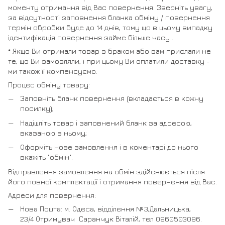
моменту отримання від Вас повернення. Зверніть увагу,
за відсутності заповнення бланка обміну / повернення
термін обробки буде до 14 днів, тому що в цьому випадку
ідентифікація повернення займе більше часу .
* Якщо Ви отримали товар з браком або вам прислали не
те, що Ви замовляли, і при цьому Ви оплатили доставку -
ми також її компенсуємо.
Процес обміну товару:
Заповніть бланк повернення (вкладається в кожну
посилку);
Надішліть товар і заповнений бланк за адресою,
вказаною в ньому;
Оформіть нове замовлення і в коментарі до нього
вкажіть "обмін".
Відправлення замовлення на обмін здійснюється після
його повної комплектації і отримання повернення від Вас.
Адреси для повернення:
Нова Пошта: м. Одеса, відділення №3,Дальницька,
23/4 Отримувач Саранчук Віталій, тел 0960503096.