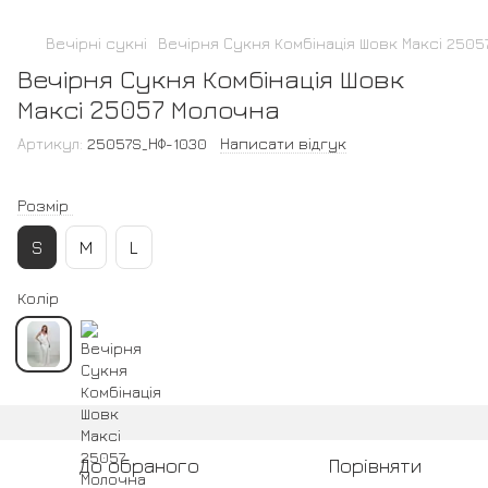
Вечірні сукні
Вечірня Сукня Комбінація Шовк Максі 2505
Вечірня Сукня Комбінація Шовк
Максі 25057 Молочна
Артикул:
25057S_НФ-1030
Написати відгук
Розмір
S
M
L
Колір
До обраного
Порівняти