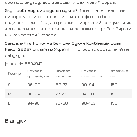
або перламутру, щоб завершити святковий образ.
Яку проблему вирішує ця сукня?
Вона стане ідеальним
вибором, коли хочеться виглядати ефектно без
надмірностей — будь то розпис, випускний, заручини чи
день народження. Це той випадок, коли не треба обирати
між комфортом і красою.
Замовляйте Молочна Вечірня Сукня Комбінація Шовк
Максі 25057 онлайн в Україні
— і створіть образ, який не
забудуть.
[block id="560494"]
Обхват
Обхват
Обхват
Довжина,
Розмір
грудей, см
талії, см
стегон, см
см
S
86-90
68-72
90-94
150
M
90-94
72-76
94-98
150
L
94-98
76-80
98-102
150
Відгуки