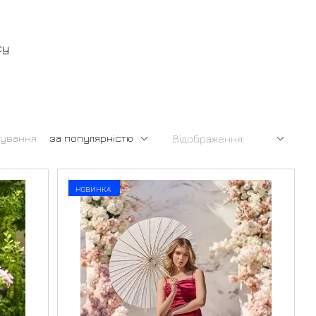
су
ування:
за популярністю
Відображення:
НОВИНКА