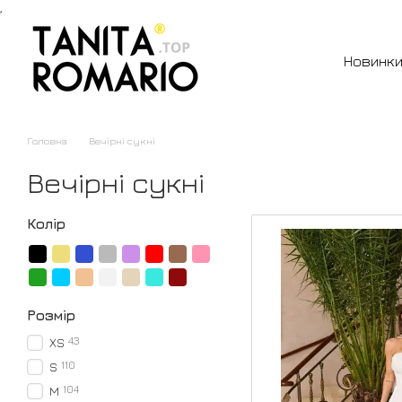
,
Перейти до основного контенту
Новинк
Головна
Вечірні сукні
Вечірні сукні
Колір
Розмір
43
XS
110
S
104
M