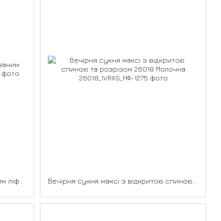
Вечірня сукня максі з драпірованим ліфом 26015 Бордова
Вечірня сукня максі з відкритою спиною та розрізом 26018 Молочна