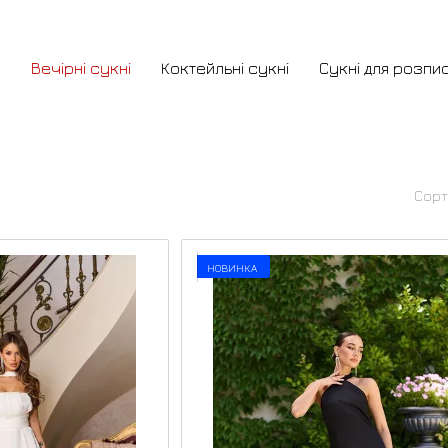
и
Вечірні сукні
Коктейльні сукні
Сукні для розпи
Сорт
НОВИНКА