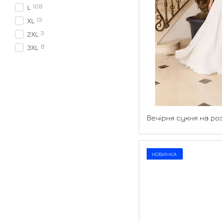
108
L
13
XL
3
2XL
8
3XL
НОВИНКА