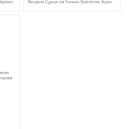
Вечірня Сукня Блиск Розріз 24057 Кремова
Вечірня Сукня на Тонких Бретелях Формованими Чашками 25037 Персикова