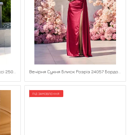
Вечірня Сукня Комбінація Шовк Максі 25056 Чорна
Вечірня Сукня Блиск Розріз 24057 Бордова
ПІД ЗАМОВЛЕННЯ