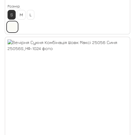
Розмір
S
M
L