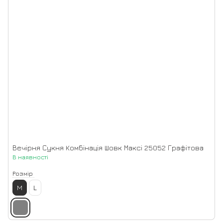
Вечірня Сукня Комбінація Шовк Максі 25052 Графітова
В наявності
Розмір
M
L