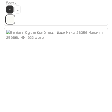
Розмір
M
L