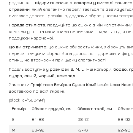
родзинка —
відкрита спина з декором у вигляді тонкого
стразами
, який елегантно переплітається та зав’язуєтьс
виглядає дорого і розкішно, додаючи образу нотки театра
Порада стиліста:
поєднуйте цю сукню з мінімалістичними 
клатчем у тон та масивними сережками — ідеально для веч
подружки нареченої.
Що ви отримаєте:
цю сукню обирають жінки, які хочуть ви
перевантажуючи образ. Вона дозволяє підкреслити фігуру
спину, не втрачаючи при цьому елегантності.
Модель доступна у
розмірах S, M, L
. Інші кольори:
бордо, г
пудра, синій, чорний, шоколад
.
Замовити
Графітова Вечірня Сукня Комбінація Шовк Макс
доставкою по всій Україні.
[block id="560494"]
Розмір
Обхват грудей, см
Обхват талії, см
Обхват
S
84-88
68-72
88-92
M
88-92
72-76
92-96