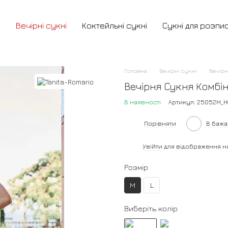
и
Вечірні сукні
Коктейльні сукні
Сукні для розпи
Головна
Вечірні сукні
Вечірн
Вечірня Сукня Комбін
В наявності
Артикул: 25052M_Н
Порівняти
В баж
%
Увійти
для відображення н
Розмір
M
L
Виберіть колір