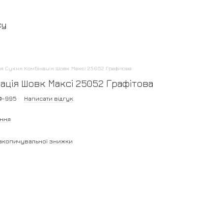
су
я Сукня Комбінація Шовк Максі 25052 Графітова
ація Шовк Максі 25052 Графітова
Ф-995
Написати відгук
ання
акопичувальної знижки