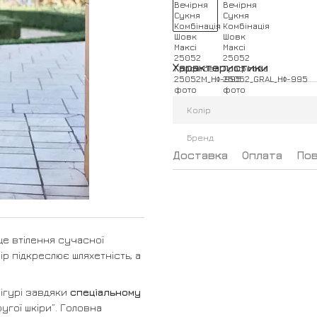
Характеристики
Колір
Бренд
Доставка
Оплата
По
це втілення сучасної
ір підкреслює шляхетність, а
фігурі завдяки
спеціальному
гої шкіри”. Головна