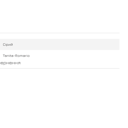
Сірий
Tanita-Romario
вернення