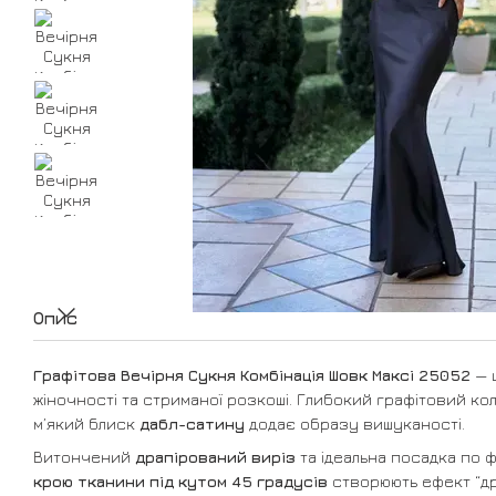
Опис
Графітова Вечірня Сукня Комбінація Шовк Максі 25052
— 
жіночності та стриманої розкоші. Глибокий графітовий кол
м’який блиск
дабл-сатину
додає образу вишуканості.
Витончений
драпірований виріз
та ідеальна посадка по 
крою тканини під кутом 45 градусів
створюють ефект “дру