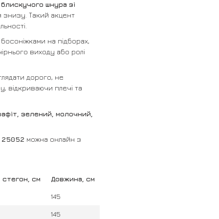
 блискучого шнура зі
я знизу. Такий акцент
льності.
босоніжками на підборах,
ірнього виходу або ролі
глядати дорого, не
, відкриваючи плечі та
рафіт, зелений, молочний,
і 25052
можна онлайн з
 стегон, см
Довжина, см
145
145