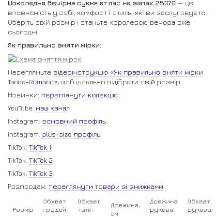
Шоколадна Вечірня сукня атлас на запах 25070
— це
впевненість у собі, комфорт і стиль, які ви заслуговуєте.
Оберіть свій розмір і станьте королевою вечора вже
сьогодні.
Як правильно зняти мірки:
Перегляньте
відеоінструкцію «Як правильно зняти мірки
Tanita-Romario»
, щоб ідеально підібрати свій розмір.
Новинки:
переглянути колекцію
YouTube:
наш канал
Instagram:
основний профіль
Instagram:
plus-size профіль
TikTok:
TikTok 1
TikTok:
TikTok 2
TikTok:
TikTok 3
Розпродаж:
переглянути товари зі знижками
Обхват
Обхват
Довжина
Обхват
Довжина,
Розмір
грудей,
талії,
рукава,
рукава,
см