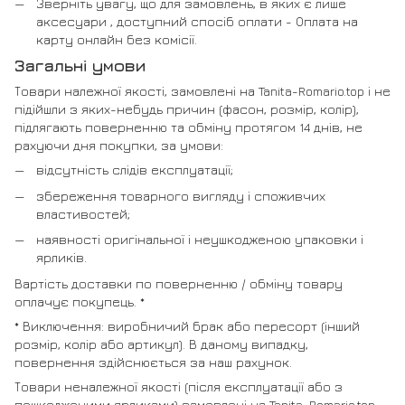
Зверніть увагу, що для замовлень, в яких є лише
аксесуари , доступний спосіб оплати - Оплата на
карту онлайн без комісії.
Загальні умови
Товари належної якості, замовлені на Tanita-Romario.top і не
підійшли з яких-небудь причин (фасон, розмір, колір),
підлягають поверненню та обміну протягом 14 днів, не
рахуючи дня покупки, за умови:
відсутність слідів експлуатації;
збереження товарного вигляду і споживчих
властивостей;
наявності оригінальної і неушкодженою упаковки і
ярликів.
Вартість доставки по поверненню / обміну товару
оплачує покупець. *
* Виключення: виробничий брак або пересорт (інший
розмір, колір або артикул). В даному випадку,
повернення здійснюється за наш рахунок.
Товари неналежної якості (після експлуатації або з
пошкодженими ярликами) замовлені на Tanita-Romario.top,