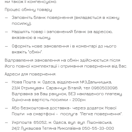
ми також її компенсуємо.
Процес обміну товару:
Заповніть бланк повернення (вкладається в кожну
посилку);
Надішліть товар і заповнений бланк за адресою,
вказаною в ньому;
Оформіть нове замовлення і в коментарі до нього
вкажіть "обмін".
Відправлення замовлення на обмін здійснюється після
його повної комплектації і отримання повернення від Вас.
Адреси для повернення:
Нова Пошта: м. Одеса, відділення №3,Дальницька,
23/4 Отримувач Саранчук Віталій, тел 0960503096.
Відправка за Ваш рахунок, БЕЗ накладеного платежу.
Оціночна вартість посилки - 200рн.
Або безкоштовна доставка- через додаток Нової
Пошти на смартфоні - послуга "Легке повернення".
Укрпошта: 65052, м. Одеса, вул. вул. Пішонівська,
24/2 Лукашова Тетяна Миколаївна 050-55-33-000