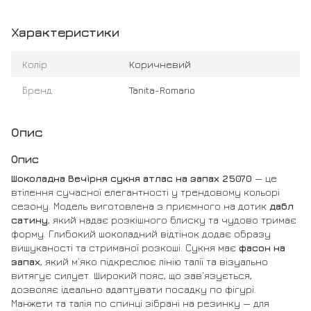
Характеристики
Колір
Коричневий
Бренд
Tanita-Romario
Опис
Опис
Шоколадна Вечірня сукня атлас на запах 25070
— це
втілення сучасної елегантності у трендовому кольорі
сезону. Модель виготовлена з приємного на дотик
дабл
сатину
, який надає розкішного блиску та чудово тримає
форму. Глибокий шоколадний відтінок додає образу
вишуканості та стриманої розкоші. Сукня має
фасон на
запах
, який м’яко підкреслює лінію талії та візуально
витягує силует. Широкий пояс, що зав’язується,
дозволяє ідеально адаптувати посадку по фігурі.
Манжети та талія по спинці зібрані на резинку — для