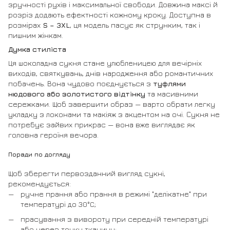
зручності рухів і максимальної свободи. Довжина максі й
розріз додають ефектності кожному кроку. Доступна в
розмірах
S – 3XL
, ця модель пасує як струнким, так і
пишним жінкам.
Думка стиліста
Ця шоколадна сукня стане улюбленицею для вечірніх
виходів, святкувань, днів народження або романтичних
побачень. Вона чудово поєднується з
туфлями
нюдового або золотистого відтінку
та масивними
сережками. Щоб завершити образ — варто обрати легку
укладку з локонами та макіяж з акцентом на очі. Сукня не
потребує зайвих прикрас — вона вже виглядає як
головна героїня вечора.
Поради по догляду
Щоб зберегти первозданний вигляд сукні,
рекомендується:
ручне прання або прання в режимі "делікатне" при
температурі до 30°C;
прасування з вивороту при середній температурі
або через тонку тканину;