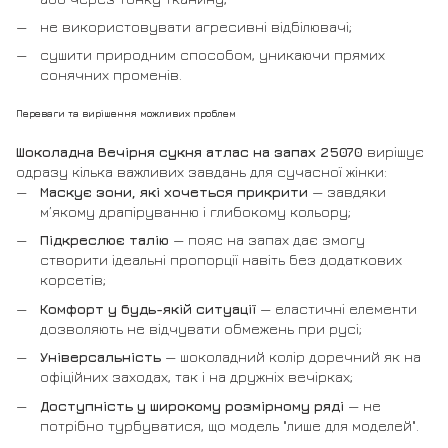
не використовувати агресивні відбілювачі;
сушити природним способом, уникаючи прямих
сонячних променів.
Переваги та вирішення можливих проблем
Шоколадна Вечірня сукня атлас на запах 25070
вирішує
одразу кілька важливих завдань для сучасної жінки:
Маскує зони, які хочеться прикрити
— завдяки
м’якому драпіруванню і глибокому кольору;
Підкреслює талію
— пояс на запах дає змогу
створити ідеальні пропорції навіть без додаткових
корсетів;
Комфорт у будь-якій ситуації
— еластичні елементи
дозволяють не відчувати обмежень при русі;
Універсальність
— шоколадний колір доречний як на
офіційних заходах, так і на дружніх вечірках;
Доступність у широкому розмірному ряді
— не
потрібно турбуватися, що модель "лише для моделей".