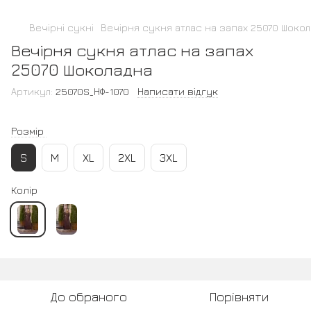
Вечірні сукні
Вечірня сукня атлас на запах 25070 Шоко
Вечірня сукня атлас на запах
25070 Шоколадна
Артикул:
25070S_НФ-1070
Написати відгук
Розмір
S
M
XL
2XL
3XL
Колір
До обраного
Порівняти