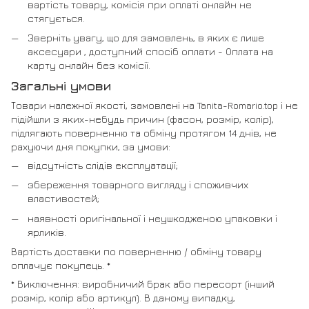
вартість товару, комісія при оплаті онлайн не
стягується.
Зверніть увагу, що для замовлень, в яких є лише
аксесуари , доступний спосіб оплати - Оплата на
карту онлайн без комісії.
Загальні умови
Товари належної якості, замовлені на Tanita-Romario.top і не
підійшли з яких-небудь причин (фасон, розмір, колір),
підлягають поверненню та обміну протягом 14 днів, не
рахуючи дня покупки, за умови:
відсутність слідів експлуатації;
збереження товарного вигляду і споживчих
властивостей;
наявності оригінальної і неушкодженою упаковки і
ярликів.
Вартість доставки по поверненню / обміну товару
оплачує покупець. *
* Виключення: виробничий брак або пересорт (інший
розмір, колір або артикул). В даному випадку,