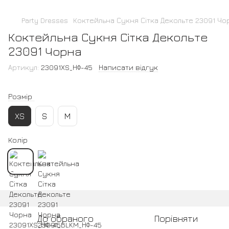
Party Dresses
Коктейльна Сукня Сітка Декольте 23091 Чо
Коктейльна Сукня Сітка Декольте
23091 Чорна
Артикул:
23091XS_НФ-45
Написати відгук
Розмір
XS
S
M
Колір
До обраного
Порівняти