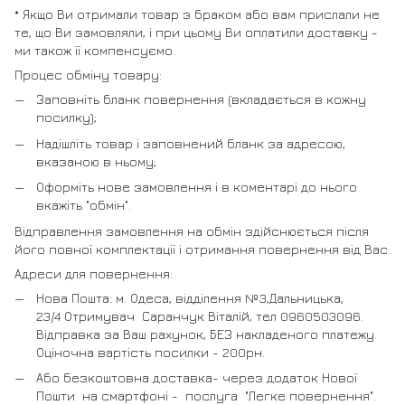
* Якщо Ви отримали товар з браком або вам прислали не
те, що Ви замовляли, і при цьому Ви оплатили доставку -
ми також її компенсуємо.
Процес обміну товару:
Заповніть бланк повернення (вкладається в кожну
посилку);
Надішліть товар і заповнений бланк за адресою,
вказаною в ньому;
Оформіть нове замовлення і в коментарі до нього
вкажіть "обмін".
Відправлення замовлення на обмін здійснюється після
його повної комплектації і отримання повернення від Вас.
Адреси для повернення:
Нова Пошта: м. Одеса, відділення №3,Дальницька,
23/4 Отримувач Саранчук Віталій, тел 0960503096.
Відправка за Ваш рахунок, БЕЗ накладеного платежу.
Оціночна вартість посилки - 200рн.
Або безкоштовна доставка- через додаток Нової
Пошти на смартфоні - послуга "Легке повернення".