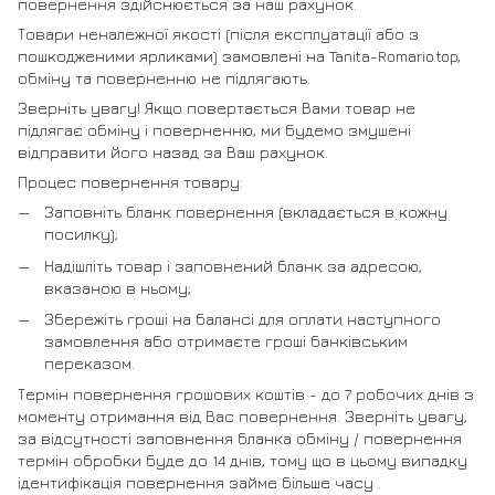
повернення здійснюється за наш рахунок.
Товари неналежної якості (після експлуатації або з
пошкодженими ярликами) замовлені на Tanita-Romario.top,
обміну та поверненню не підлягають.
Зверніть увагу! Якщо повертається Вами товар не
підлягає обміну і поверненню, ми будемо змушені
відправити його назад за Ваш рахунок.
Процес повернення товару:
Заповніть бланк повернення (вкладається в кожну
посилку);
Надішліть товар і заповнений бланк за адресою,
вказаною в ньому;
Збережіть гроші на балансі для оплати наступного
замовлення або отримаєте гроші банківським
переказом.
Термін повернення грошових коштів - до 7 робочих днів з
моменту отримання від Вас повернення. Зверніть увагу,
за відсутності заповнення бланка обміну / повернення
термін обробки буде до 14 днів, тому що в цьому випадку
ідентифікація повернення займе більше часу .