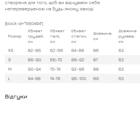
створене для того, щоб ви відчували себе
неперевершеною на будь-якому заході.
[block id="560494"]
Обхват
Обхват
Обхват
Довжина
Довжина,
Розмір
грудей,
талії,
стегон,
рукава,
см
см
см
см
см
XS
82-86
62-66
84-88
86
63
S
86-90
66-70
88-92
87
63
M
90-94
70-74
92-96
88
63
L
94-98
74-78
96-100
89
63
Відгуки