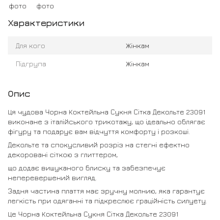
Характеристики
Для кого
Жінкам
Підгрупа
Жінкам
Опис
Ця чудова Чорна Коктейльна Сукня Сітка Декольте 23091
виконане з італійського трикотажу, що ідеально облягає
фігуру та подарує вам відчуття комфорту і розкоші.
Декольте та спокусливий розріз на стегні ефектно
декоровані сіткою з глиттером,
що додає вишуканого блиску та забезпечує
неперевершений вигляд.
Задня частина плаття має зручну молнию, яка гарантує
легкість при одяганні та підкреслює граційність силуету.
Це Чорна Коктейльна Сукня Сітка Декольте 23091