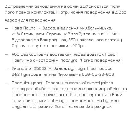
Відправлення замовлення на обмін здійснюється після
його повної комплектації і отримання повернення від Вас.
Адреси для повернення:
Нова Пошта: м. Одеса, відділення №3,Дальницька,
23/4 Отримувач Саранчук Віталій, тел 0960503096.
Відправка за Ваш рахунок, БЕЗ накладеного платежу.
Оціночна вартість посилки - 200рн.
Або безкоштовна доставка- через додаток Нової
Пошти на смартфоні - послуга "Легке повернення".
Укрпошта: 65052, м. Одеса, вул. вул. Пішонівська,
24/2 Лукашова Тетяна Миколаївна 050-55-33-000
Зверніть увагу! Товари неналежної якості (після
експлуатації або з пошкодженими ярликами) обміну та
поверненню не підлягають. Якщо повертається Вами
товар не підлягає обміну і поверненню, ми будемо
змушені відправити його назад за Ваш рахунок.