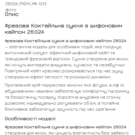
Опис
Фрезова Коктейльна сукня з шифоновим
кейпом 26024
Фрезова Коктейльна сукня з шифоновим кейпом 26024
— елегантна модель для особливих подій, яка поєднує
витончений силует, ефектний шифоновий кейп та
трендовий фрезовий відтінок. Сукня створена для жінок,
які хочуть виглядати вишукано, сучасно та незабутньо.
Повітряний кейп красиво розкривається під час руху,
створюючи ефект легкості та розкішної динаміки.
Приталений крій підкреслює жіночні лінії фігури, а ліф із
вбудованими чашками забезпечує комфортну підтримку
та бездоганну посадку. Корсетна шнурівка на спинці
дозволяє індивідуально регулювати об’єм, а потайна
блискавка забезпечує зручність під час одягання.
Особливості моделі
Фрезова Коктейльна сукня з шифоновим кейпом 26024
створена для жінок, які цінують елегантність без зайвого