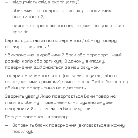
відсутність слідів експлуатації;
збереження товарного вигляду і споживчих
властивостей;
наявності оригінальної і неушкодженою упаковки і
ярликів.
Вартість доставки по поверненню / обміну товару
оплачує покупець. *
* Виключення: виробничий брак або пересорт (інший
розмір, колір або артикул). В даному випадку,
повернення здійснюється за наш рахунок.
Товари неналежної якості (після експлуатації або з
пошкодженими ярликами) замовлені на Tanita-Romario.top,
обміну та поверненню не підлягають.
Зверніть увагу! Якщо повертається Вами товар не
підлягає обміну і поверненню, ми будемо змушені
відправити його назад за Ваш рахунок.
Процес повернення товару:
Заповніть бланк повернення (вкладається в кожну
посилку);