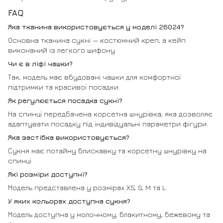
FAQ
Яка тканина використовується у моделі 26024?
Основна тканина сукні — костюмний креп, а кейп
виконаний із легкого шифону.
Чи є в ліфі чашки?
Так, модель має вбудовані чашки для комфортної
підтримки та красивої посадки.
Як регулюється посадка сукні?
На спинці передбачена корсетна шнурівка, яка дозволяє
адаптувати посадку під індивідуальні параметри фігури.
Яка застібка використовується?
Сукня має потайну блискавку та корсетну шнурівку на
спинці.
Які розміри доступні?
Модель представлена у розмірах XS, S, M та L.
У яких кольорах доступна сукня?
Модель доступна у молочному, блакитному, бежевому та