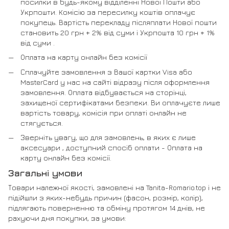
посилки в будь-якому відділенні Нової Пошти або
Укрпошти. Комісію за пересилку коштів оплачує
покупець. Вартість перекладу післяплати Нової пошти
становить 20 грн + 2% від суми і Укрпошта 10 грн + 1%
від суми .
Оплата на карту онлайн без комісії
Сплачуйте замовлення з Вашої картки Visa або
MasterCard у нас на сайті відразу після оформлення
замовлення. Оплата відбувається на сторінці,
захищеної сертифікатами безпеки. Ви оплачуєте лише
вартість товару, комісія при оплаті онлайн не
стягується.
Зверніть увагу, що для замовлень, в яких є лише
аксесуари , доступний спосіб оплати - Оплата на
карту онлайн без комісії.
Загальні умови
Товари належної якості, замовлені на Tanita-Romario.top і не
підійшли з яких-небудь причин (фасон, розмір, колір),
підлягають поверненню та обміну протягом 14 днів, не
рахуючи дня покупки, за умови: