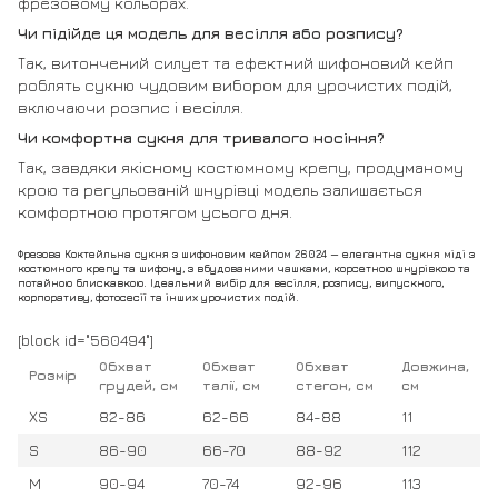
фрезовому кольорах.
Чи підійде ця модель для весілля або розпису?
Так, витончений силует та ефектний шифоновий кейп
роблять сукню чудовим вибором для урочистих подій,
включаючи розпис і весілля.
Чи комфортна сукня для тривалого носіння?
Так, завдяки якісному костюмному крепу, продуманому
крою та регульованій шнурівці модель залишається
комфортною протягом усього дня.
Фрезова Коктейльна сукня з шифоновим кейпом 26024 — елегантна сукня міді з
костюмного крепу та шифону, з вбудованими чашками, корсетною шнурівкою та
потайною блискавкою. Ідеальний вибір для весілля, розпису, випускного,
корпоративу, фотосесії та інших урочистих подій.
[block id="560494"]
Обхват
Обхват
Обхват
Довжина,
Розмір
грудей, см
талії, см
стегон, см
см
XS
82-86
62-66
84-88
11
S
86-90
66-70
88-92
112
M
90-94
70-74
92-96
113