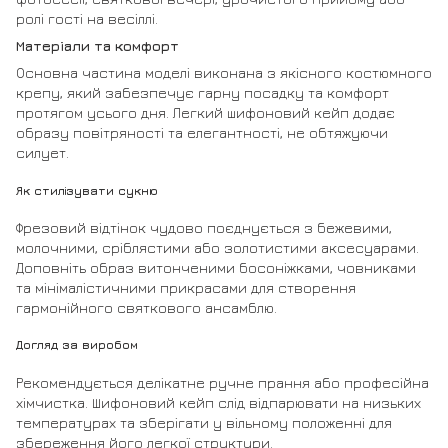
ролі гості на весіллі.
Матеріали та комфорт
Основна частина моделі виконана з якісного костюмного
крепу, який забезпечує гарну посадку та комфорт
протягом усього дня. Легкий шифоновий кейп додає
образу повітряності та елегантності, не обтяжуючи
силует.
Як стилізувати сукню
Фрезовий відтінок чудово поєднується з бежевими,
молочними, сріблястими або золотистими аксесуарами.
Доповніть образ витонченими босоніжками, човниками
та мінімалістичними прикрасами для створення
гармонійного святкового ансамблю.
Догляд за виробом
Рекомендується делікатне ручне прання або професійна
хімчистка. Шифоновий кейп слід відпарювати на низьких
температурах та зберігати у вільному положенні для
збереження його легкої структури.