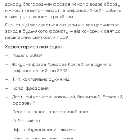
декору. Благородний фрезовий колір додає образу
ніжності та витонченості, а шифоновий кейп робить
кожен рух плавним і граційним.
Силует міді залишається актуальним для урочистих
заходів будь-якого формату — від камерних свят до
масштабних святкових подій.
Характеристики сукні
Модель: 26024
Фокусна фраза: Фрезова Коктейльна сукня з
шифоновим кейпом 26024
Тип: коктейльна сукня міді
Колір: фрезовий
Доступні кольори: молочний, блакитний, бежевий,
фрезовий
Основна тканина: костюмний креп
Кейп: шифон
Ліф: із вбудованими чашками
Спинка: корсетна шнурівка