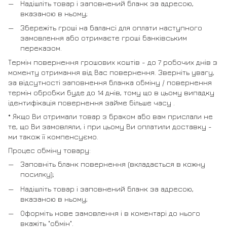
Надішліть товар і заповнений бланк за адресою,
вказаною в ньому;
Збережіть гроші на балансі для оплати наступного
замовлення або отримаєте гроші банківським
переказом.
Термін повернення грошових коштів - до 7 робочих днів з
моменту отримання від Вас повернення. Зверніть увагу,
за відсутності заповнення бланка обміну / повернення
термін обробки буде до 14 днів, тому що в цьому випадку
ідентифікація повернення займе більше часу .
* Якщо Ви отримали товар з браком або вам прислали не
те, що Ви замовляли, і при цьому Ви оплатили доставку -
ми також її компенсуємо.
Процес обміну товару:
Заповніть бланк повернення (вкладається в кожну
посилку);
Надішліть товар і заповнений бланк за адресою,
вказаною в ньому;
Оформіть нове замовлення і в коментарі до нього
вкажіть "обмін".