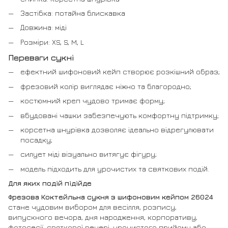
Застібка: потайна блискавка
Довжина: міді
Розміри: XS, S, M, L
Переваги сукні
ефектний шифоновий кейп створює розкішний образ;
фрезовий колір виглядає ніжно та благородно;
костюмний креп чудово тримає форму;
вбудовані чашки забезпечують комфортну підтримку;
корсетна шнурівка дозволяє ідеально відрегулювати
посадку;
силует міді візуально витягує фігуру;
модель підходить для урочистих та святкових подій.
Для яких подій підійде
Фрезова Коктейльна сукня з шифоновим кейпом 26024
стане чудовим вибором для весілля, розпису,
випускного вечора, дня народження, корпоративу,
фотосесії, святкової вечері, урочистого прийому або