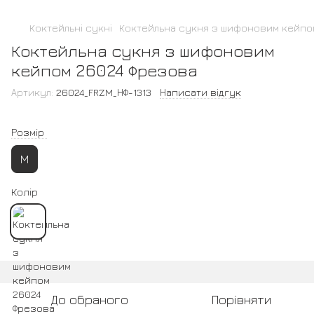
Коктейльні сукні
Коктейльна сукня з шифоновим кейпо
Коктейльна сукня з шифоновим
кейпом 26024 Фрезова
Артикул:
26024_FRZM_НФ-1313
Написати відгук
Розмір
M
Колір
До обраного
Порівняти