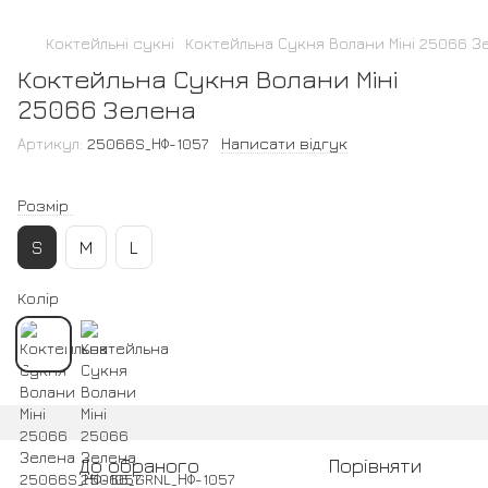
Коктейльні сукні
Коктейльна Сукня Волани Міні 25066 З
Коктейльна Сукня Волани Міні
25066 Зелена
Артикул:
25066S_НФ-1057
Написати відгук
Розмір
S
M
L
Колір
До обраного
Порівняти