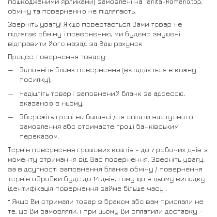
пошкодженими ярликами) замовлені на Tanita-Romario.top,
обміну та поверненню не підлягають.
Зверніть увагу! Якщо повертається Вами товар не
підлягає обміну і поверненню, ми будемо змушені
відправити його назад за Ваш рахунок.
Процес повернення товару:
Заповніть бланк повернення (вкладається в кожну
посилку);
Надішліть товар і заповнений бланк за адресою,
вказаною в ньому;
Збережіть гроші на балансі для оплати наступного
замовлення або отримаєте гроші банківським
переказом.
Термін повернення грошових коштів - до 7 робочих днів з
моменту отримання від Вас повернення. Зверніть увагу,
за відсутності заповнення бланка обміну / повернення
термін обробки буде до 14 днів, тому що в цьому випадку
ідентифікація повернення займе більше часу .
* Якщо Ви отримали товар з браком або вам прислали не
те, що Ви замовляли, і при цьому Ви оплатили доставку -