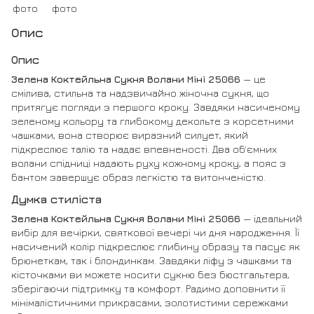
Опис
Опис
Зелена Коктейльна Сукня Волани Міні 25066
— це
смілива, стильна та надзвичайно жіночна сукня, що
притягує погляди з першого кроку. Завдяки насиченому
зеленому кольору та глибокому декольте з корсетними
чашками, вона створює виразний силует, який
підкреслює талію та надає впевненості. Два обʼємних
волани спідниці надають руху кожному кроку, а пояс з
бантом завершує образ легкістю та витонченістю.
Думка стиліста
Зелена Коктейльна Сукня Волани Міні 25066
— ідеальний
вибір для вечірки, святкової вечері чи дня народження. Її
насичений колір підкреслює глибину образу та пасує як
брюнеткам, так і блондинкам. Завдяки ліфу з чашками та
кісточками ви можете носити сукню без бюстгальтера,
зберігаючи підтримку та комфорт. Радимо доповнити її
мінімалістичними прикрасами, золотистими сережками