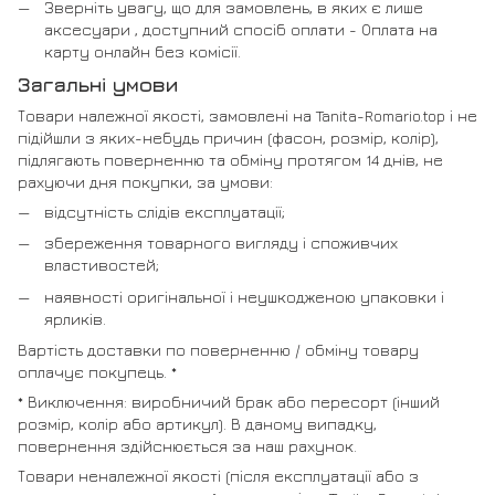
Зверніть увагу, що для замовлень, в яких є лише
аксесуари , доступний спосіб оплати - Оплата на
карту онлайн без комісії.
Загальні умови
Товари належної якості, замовлені на Tanita-Romario.top і не
підійшли з яких-небудь причин (фасон, розмір, колір),
підлягають поверненню та обміну протягом 14 днів, не
рахуючи дня покупки, за умови:
відсутність слідів експлуатації;
збереження товарного вигляду і споживчих
властивостей;
наявності оригінальної і неушкодженою упаковки і
ярликів.
Вартість доставки по поверненню / обміну товару
оплачує покупець. *
* Виключення: виробничий брак або пересорт (інший
розмір, колір або артикул). В даному випадку,
повернення здійснюється за наш рахунок.
Товари неналежної якості (після експлуатації або з