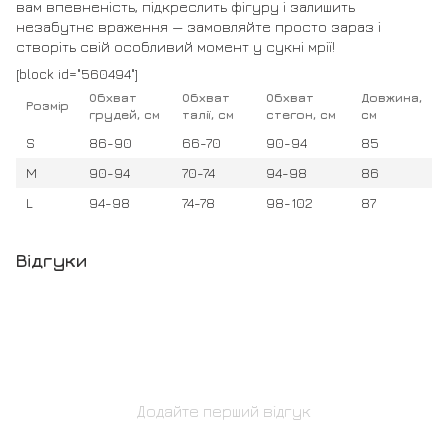
вам впевненість, підкреслить фігуру і залишить
незабутнє враження — замовляйте просто зараз і
створіть свій особливий момент у сукні мрії!
[block id="560494"]
Обхват
Обхват
Обхват
Довжина,
Розмір
грудей, см
талії, см
стегон, см
см
S
86-90
66-70
90-94
85
M
90-94
70-74
94-98
86
L
94-98
74-78
98-102
87
Відгуки
Додайте перший відгук