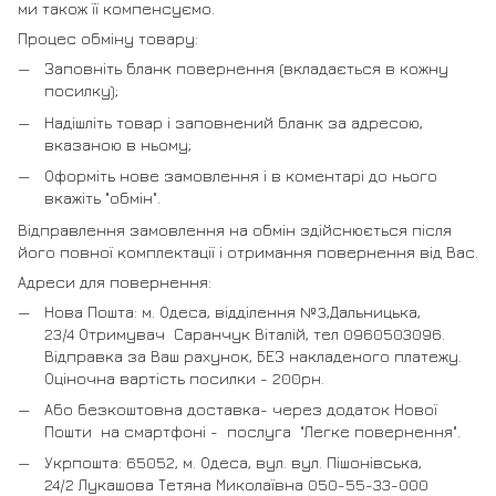
ми також її компенсуємо.
Процес обміну товару:
Заповніть бланк повернення (вкладається в кожну
посилку);
Надішліть товар і заповнений бланк за адресою,
вказаною в ньому;
Оформіть нове замовлення і в коментарі до нього
вкажіть "обмін".
Відправлення замовлення на обмін здійснюється після
його повної комплектації і отримання повернення від Вас.
Адреси для повернення:
Нова Пошта: м. Одеса, відділення №3,Дальницька,
23/4 Отримувач Саранчук Віталій, тел 0960503096.
Відправка за Ваш рахунок, БЕЗ накладеного платежу.
Оціночна вартість посилки - 200рн.
Або безкоштовна доставка- через додаток Нової
Пошти на смартфоні - послуга "Легке повернення".
Укрпошта: 65052, м. Одеса, вул. вул. Пішонівська,
24/2 Лукашова Тетяна Миколаївна 050-55-33-000