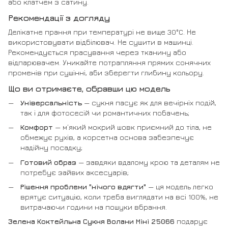
або клатчем з сатину.
Рекомендації з догляду
Делікатне прання при температурі не вище 30°C. Не
використовувати відбілювач. Не сушити в машинці.
Рекомендується прасування через тканину або
відпарювачем. Уникайте потрапляння прямих сонячних
променів при сушінні, аби зберегти глибину кольору.
Що ви отримаєте, обравши цю модель
Універсальність
— сукня пасує як для вечірніх подій,
так і для фотосесій чи романтичних побачень;
Комфорт
— м’який мокрий шовк приємний до тіла, не
обмежує рухів, а корсетна основа забезпечує
надійну посадку;
Готовий образ
— завдяки вдалому крою та деталям не
потребує зайвих аксесуарів;
Рішення проблеми "нічого вдягти"
— ця модель легко
врятує ситуацію, коли треба виглядати на всі 100%, не
витрачаючи години на пошуки вбрання.
Зелена Коктейльна Сукня Волани Міні 25066
подарує