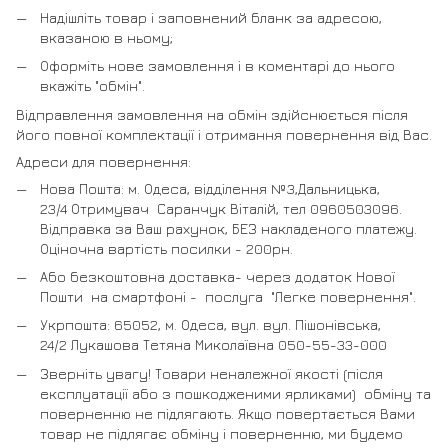
Надішліть товар і заповнений бланк за адресою,
вказаною в ньому;
Оформіть нове замовлення і в коментарі до нього
вкажіть "обмін".
Відправлення замовлення на обмін здійснюється після
його повної комплектації і отримання повернення від Вас.
Адреси для повернення:
Нова Пошта: м. Одеса, відділення №3,Дальницька,
23/4 Отримувач Саранчук Віталій, тел 0960503096.
Відправка за Ваш рахунок, БЕЗ накладеного платежу.
Оціночна вартість посилки - 200рн.
Або безкоштовна доставка- через додаток Нової
Пошти на смартфоні - послуга "Легке повернення".
Укрпошта: 65052, м. Одеса, вул. вул. Пішонівська,
24/2 Лукашова Тетяна Миколаївна 050-55-33-000
Зверніть увагу! Товари неналежної якості (після
експлуатації або з пошкодженими ярликами) обміну та
поверненню не підлягають. Якщо повертається Вами
товар не підлягає обміну і поверненню, ми будемо