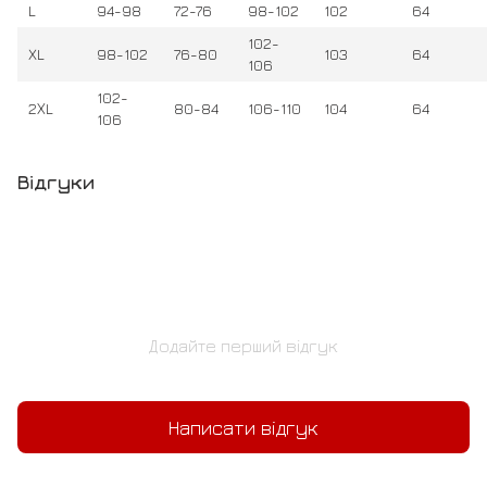
L
94-98
72-76
98-102
102
64
102-
XL
98-102
76-80
103
64
106
102-
2ХL
80-84
106-110
104
64
106
Відгуки
Додайте перший відгук
Написати відгук