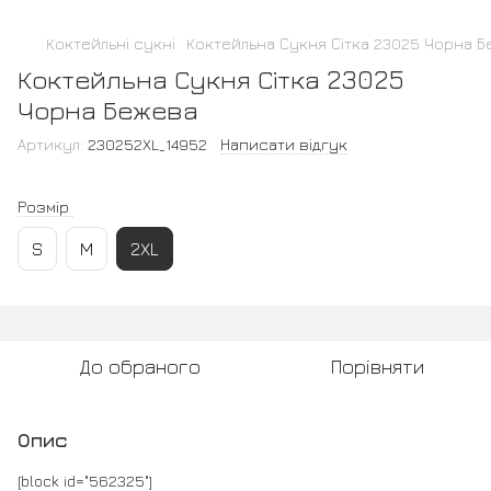
Коктейльні сукні
Коктейльна Сукня Сітка 23025 Чорна 
Коктейльна Сукня Сітка 23025
Чорна Бежева
Артикул:
230252XL_14952
Написати відгук
Розмір
S
M
2XL
До обраного
Порівняти
Опис
[block id="562325"]