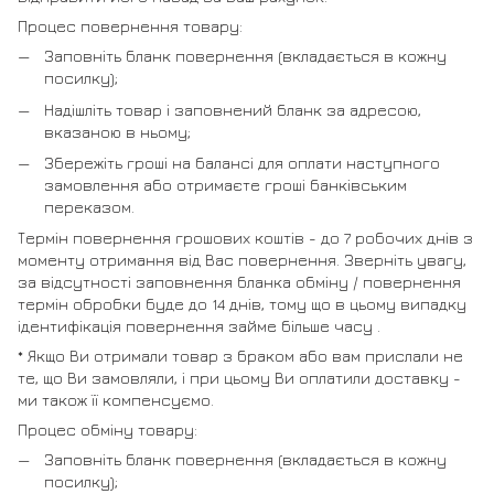
Процес повернення товару:
Заповніть бланк повернення (вкладається в кожну
посилку);
Надішліть товар і заповнений бланк за адресою,
вказаною в ньому;
Збережіть гроші на балансі для оплати наступного
замовлення або отримаєте гроші банківським
переказом.
Термін повернення грошових коштів - до 7 робочих днів з
моменту отримання від Вас повернення. Зверніть увагу,
за відсутності заповнення бланка обміну / повернення
термін обробки буде до 14 днів, тому що в цьому випадку
ідентифікація повернення займе більше часу .
* Якщо Ви отримали товар з браком або вам прислали не
те, що Ви замовляли, і при цьому Ви оплатили доставку -
ми також її компенсуємо.
Процес обміну товару:
Заповніть бланк повернення (вкладається в кожну
посилку);