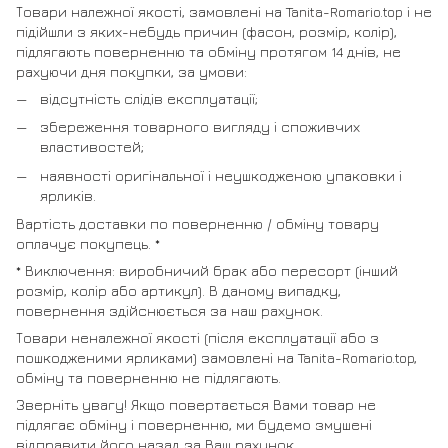
Товари належної якості, замовлені на Tanita-Romario.top і не
підійшли з яких-небудь причин (фасон, розмір, колір),
підлягають поверненню та обміну протягом 14 днів, не
рахуючи дня покупки, за умови:
відсутність слідів експлуатації;
збереження товарного вигляду і споживчих
властивостей;
наявності оригінальної і неушкодженою упаковки і
ярликів.
Вартість доставки по поверненню / обміну товару
оплачує покупець. *
* Виключення: виробничий брак або пересорт (інший
розмір, колір або артикул). В даному випадку,
повернення здійснюється за наш рахунок.
Товари неналежної якості (після експлуатації або з
пошкодженими ярликами) замовлені на Tanita-Romario.top,
обміну та поверненню не підлягають.
Зверніть увагу! Якщо повертається Вами товар не
підлягає обміну і поверненню, ми будемо змушені
відправити його назад за Ваш рахунок.