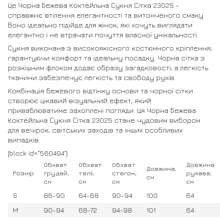
Це Чорна Бежева Коктейльна Сукня Сітка 23025 -
справжнє втілення елегантності та витонченого смаку.
Воно ідеально підійде для жінок, які хочуть виглядати
елегантно і не втрачати почуття власної унікальності.
Сукня виконана з високоякісного костюмного кріплення,
гарантуючи комфорт та ідеальну посадку. Чорна сітка з
розкішним флоком додає образу загадковості, а легкість
тканини забезпечує легкість та свободу рухів.
Комбінація бежевого відтінку основи та чорної сітки
створює цікавий візуальний ефект, який
приваблюватиме захоплені погляди. Ця Чорна Бежева
Коктейльна Сукня Сітка 23025 стане чудовим вибором
для вечірок, світських заходів та інших особливих
випадків.
[block id="560494"]
Обхват
Обхват
Обхват
Довжина
Довжина,
Розмір
грудей,
талії,
стегон,
рукава,
см
см
см
см
см
S
86-90
64-68
90-94
100
64
M
90-94
68-72
94-98
101
64