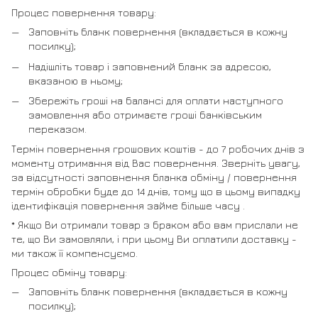
Процес повернення товару:
Заповніть бланк повернення (вкладається в кожну
посилку);
Надішліть товар і заповнений бланк за адресою,
вказаною в ньому;
Збережіть гроші на балансі для оплати наступного
замовлення або отримаєте гроші банківським
переказом.
Термін повернення грошових коштів - до 7 робочих днів з
моменту отримання від Вас повернення. Зверніть увагу,
за відсутності заповнення бланка обміну / повернення
термін обробки буде до 14 днів, тому що в цьому випадку
ідентифікація повернення займе більше часу .
* Якщо Ви отримали товар з браком або вам прислали не
те, що Ви замовляли, і при цьому Ви оплатили доставку -
ми також її компенсуємо.
Процес обміну товару:
Заповніть бланк повернення (вкладається в кожну
посилку);