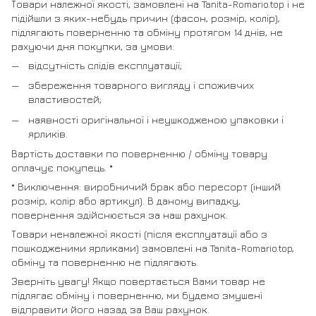
Товари належної якості, замовлені на Tanita-Romario.top і не
підійшли з яких-небудь причин (фасон, розмір, колір),
підлягають поверненню та обміну протягом 14 днів, не
рахуючи дня покупки, за умови:
відсутність слідів експлуатації;
збереження товарного вигляду і споживчих
властивостей;
наявності оригінальної і неушкодженою упаковки і
ярликів.
Вартість доставки по поверненню / обміну товару
оплачує покупець. *
* Виключення: виробничий брак або пересорт (інший
розмір, колір або артикул). В даному випадку,
повернення здійснюється за наш рахунок.
Товари неналежної якості (після експлуатації або з
пошкодженими ярликами) замовлені на Tanita-Romario.top,
обміну та поверненню не підлягають.
Зверніть увагу! Якщо повертається Вами товар не
підлягає обміну і поверненню, ми будемо змушені
відправити його назад за Ваш рахунок.