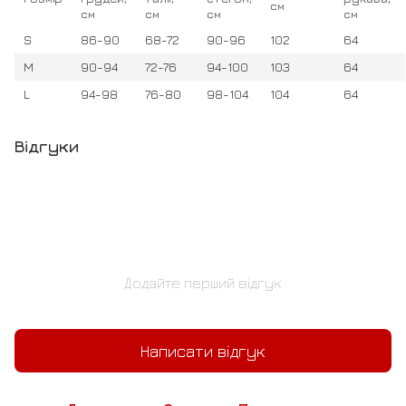
см
см
см
см
см
S
86-90
68-72
90-96
102
64
M
90-94
72-76
94-100
103
64
L
94-98
76-80
98-104
104
64
Відгуки
Додайте перший відгук
Написати відгук