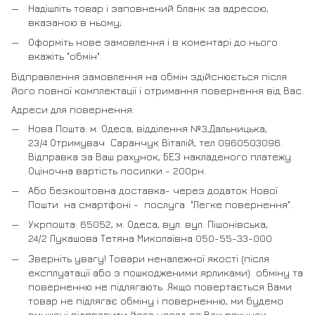
Надішліть товар і заповнений бланк за адресою,
вказаною в ньому;
Оформіть нове замовлення і в коментарі до нього
вкажіть "обмін".
Відправлення замовлення на обмін здійснюється після
його повної комплектації і отримання повернення від Вас.
Адреси для повернення:
Нова Пошта: м. Одеса, відділення №3,Дальницька,
23/4 Отримувач Саранчук Віталій, тел 0960503096.
Відправка за Ваш рахунок, БЕЗ накладеного платежу.
Оціночна вартість посилки - 200рн.
Або безкоштовна доставка- через додаток Нової
Пошти на смартфоні - послуга "Легке повернення".
Укрпошта: 65052, м. Одеса, вул. вул. Пішонівська,
24/2 Лукашова Тетяна Миколаївна 050-55-33-000
Зверніть увагу! Товари неналежної якості (після
експлуатації або з пошкодженими ярликами) обміну та
поверненню не підлягають. Якщо повертається Вами
товар не підлягає обміну і поверненню, ми будемо
змушені відправити його назад за Ваш рахунок.