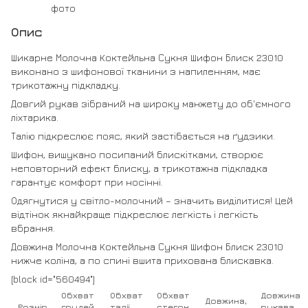
Опис
Шикарне Молочна Коктейльна Сукня Шифон Блиск 23010
виконано з шифонової тканини з напиленням, має
трикотажну підкладку.
Довгий рукав зібраний на широку манжету до об'ємного
ліхтарика.
Талію підкреслює пояс, який застібається на ґудзики.
Шифон, вишукано посипаний блискітками, створює
неповторний ефект блиску, а трикотажна підкладка
гарантує комфорт при носінні.
Одягнутися у світло-молочний – значить виділитися! Цей
відтінок якнайкраще підкреслює легкість і легкість
вбрання.
Довжина Молочна Коктейльна Сукня Шифон Блиск 23010
нижче коліна, а по спині вшита прихована блискавка.
[block id="560494"]
Обхват
Обхват
Обхват
Довжина
Довжина,
Розмір
грудей,
талії,
стегон,
рукава,