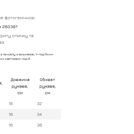
уже фотогенічною.
а 26038?
криту спинку та
аз.
з тенселу з вишивкою, V-подібним
іх святкових подій.
Довжина
Обхват
а,
рукава,
рукава,
см
см
16
32
16
34
16
36