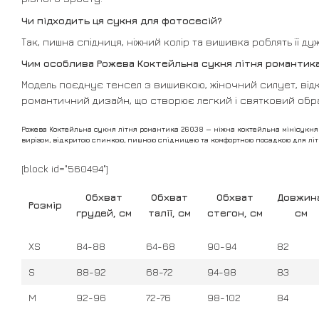
Чи підходить ця сукня для фотосесій?
Так, пишна спідниця, ніжний колір та вишивка роблять її д
Чим особлива Рожева Коктейльна сукня літня романтик
Модель поєднує тенсел з вишивкою, жіночний силует, від
романтичний дизайн, що створює легкий і святковий обр
Рожева Коктейльна сукня літня романтика 26038 — ніжна коктейльна мінісукня 
вирізом, відкритою спинкою, пишною спідницею та комфортною посадкою для літн
[block id="560494"]
Обхват
Обхват
Обхват
Довжин
Розмір
грудей, см
талії, см
стегон, см
см
XS
84-88
64-68
90-94
82
S
88-92
68-72
94-98
83
M
92-96
72-76
98-102
84