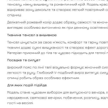
тенселу, ніжну вишивку та романтичний крій. Модель крас
відкриває зону декольте та створює легкий повітряний с
спідниці.
Делікатний рожевий колір додає образу свіжості та жіночн
виглядає особливо витончено як при денному освітленні, 
Тканина тенсел з вишивкою
Тенсел цінується за свою м'якість, комфорт та гарну пов
тканині додає сукні вишуканості та створює ефект доро
Матеріал приємний до тіла та чудово підходить для теплої 
Посадка та силует
Широкий пояс по лінії талії візуально формує жіночний си
легкості та руху. Глибокий V-подібний виріз витягує сил
спинці робить образ особливо ефектним.
Для яких подій підійде
Модель стане чудовим вибором для випускного вечора, літ
народження, святкової вечірки, побачення, розпису, відп
гості на весіллі.