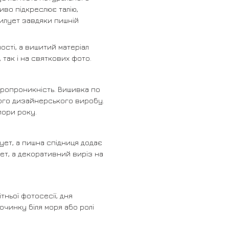
иво підкреслює талію,
илует завдяки пишній
ості, а вишитий матеріал
так і на святкових фото.
ітропроникність. Вишивка по
гого дизайнерського виробу.
пори року.
лует, а пишна спідниця додає
ует, а декоративний виріз на
ньої фотосесії, дня
очинку біля моря або ролі