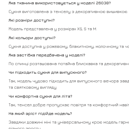
Яка тканина використовується у моделі 26038?
Сукня виготовлена з тенселу з декоративною вишивкою.
Які розміри доступні?
Модель представлена у розмірах XS, S та M.
Які кольори доступні?
Сукня доступна у рожевому, блакитному, молочному та ч
Яка застібка передбачена у моделі?
По спинці розташована потайна блискавка та декоративні
Чи підходить сукня для випускного?
Так, модель чудово підходить для випускного вечора за
та святковому вигляду.
Чи комфортна сукня для літа?
Так, тенсел добре пропускає повітря та комфортний навіт
На який зріст підійде модель?
Завдяки довжині міні та універсальному крою модель гарн
різного зросту.