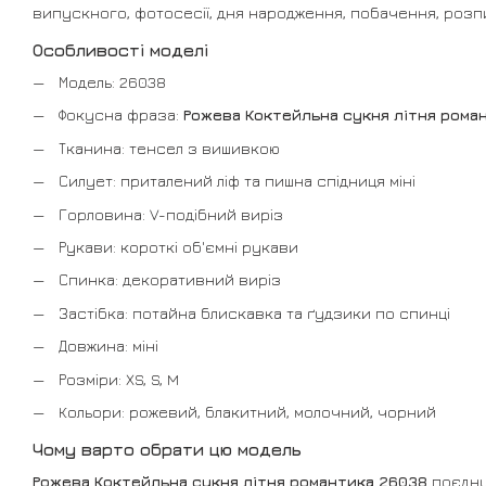
випускного, фотосесії, дня народження, побачення, розпи
Особливості моделі
Модель: 26038
Фокусна фраза:
Рожева Коктейльна сукня літня рома
Тканина: тенсел з вишивкою
Силует: приталений ліф та пишна спідниця міні
Горловина: V-подібний виріз
Рукави: короткі об'ємні рукави
Спинка: декоративний виріз
Застібка: потайна блискавка та ґудзики по спинці
Довжина: міні
Розміри: XS, S, M
Кольори: рожевий, блакитний, молочний, чорний
Чому варто обрати цю модель
Рожева Коктейльна сукня літня романтика 26038
поєдну