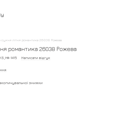
су
 сукня літня романтика 26038 Рожева
тня романтика 26038 Рожева
KS_НФ-1415
Написати відгук
ання
акопичувальної знижки