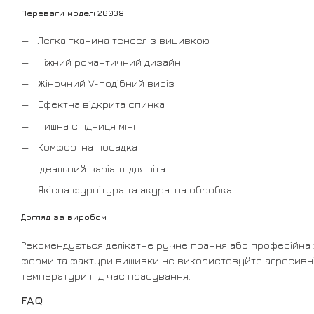
Переваги моделі 26038
Легка тканина тенсел з вишивкою
Ніжний романтичний дизайн
Жіночний V-подібний виріз
Ефектна відкрита спинка
Пишна спідниця міні
Комфортна посадка
Ідеальний варіант для літа
Якісна фурнітура та акуратна обробка
Догляд за виробом
Рекомендується делікатне ручне прання або професійна 
форми та фактури вишивки не використовуйте агресивні в
температури під час прасування.
FAQ