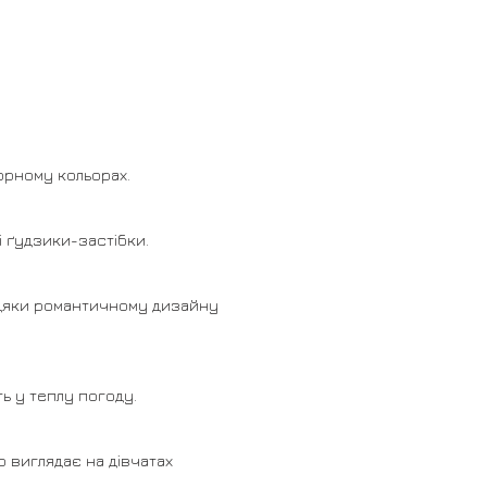
орному кольорах.
 ґудзики-застібки.
вдяки романтичному дизайну
ь у теплу погоду.
о виглядає на дівчатах