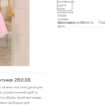
Доставка
Оплата
По
нтика 26038
 та жіночна мінісукня для
ю, романтичний крій із
ть образ, який виглядає
довим вибором для