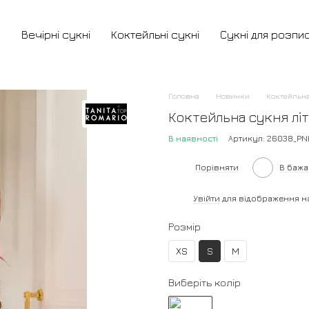
и
Вечірні сукні
Коктейльні сукні
Сукні для розпи
Головна
Новинки
Коктейльна
Коктейльна сукня лі
В наявності
Артикул: 26038_PN
Порівняти
В баж
%
Увійти
для відображення н
Розмір
XS
S
M
Виберіть колір