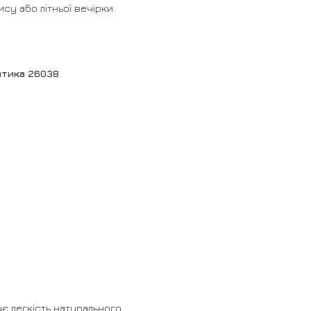
су або літньої вечірки.
нтика 26038
є легкість натурального