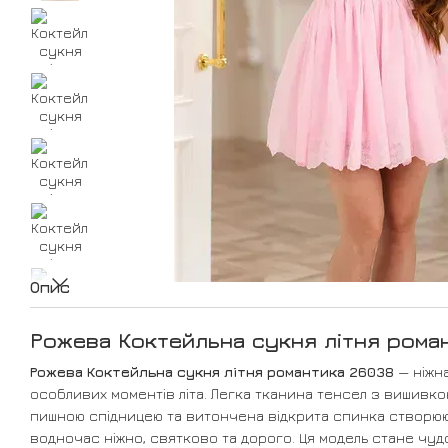
Опис
Рожева Коктейльна сукня літня рома
Рожева Коктейльна сукня літня романтика 26038
— ніжна
особливих моментів літа. Легка тканина тенсел з вишивко
пишною спідницею та витончена відкрита спинка створюю
водночас ніжно, святково та дорого. Ця модель стане чу