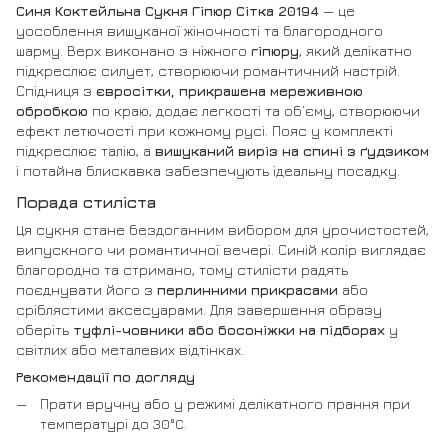
Синя Коктейльна Сукня Гіпюр Сітка 20194
— це
уособлення вишуканої жіночності та благородного
шарму. Верх виконано з ніжного
гіпюру
, який делікатно
підкреслює силует, створюючи романтичний настрій.
Спідниця з
євросітки, прикрашена мереживною
обробкою
по краю, додає легкості та об’єму, створюючи
ефект летючості при кожному русі. Пояс у комплекті
підкреслює талію, а
вишуканий виріз на спині з ґудзиком
і потайна блискавка забезпечують ідеальну посадку.
Порада стиліста
Ця сукня стане бездоганним вибором для урочистостей,
випускного чи романтичної вечері. Синій колір виглядає
благородно та стримано, тому стилісти радять
поєднувати його з
перлинними прикрасами
або
сріблястими аксесуарами. Для завершення образу
оберіть
туфлі-човники або босоніжки на підборах
у
світлих або металевих відтінках.
Рекомендації по догляду
Прати вручну або у режимі делікатного прання при
температурі до 30°C.