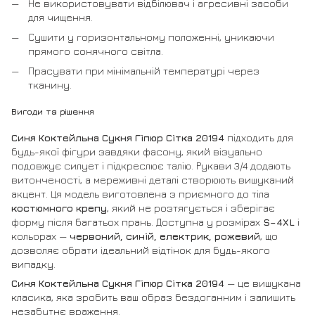
Не використовувати відбілювач і агресивні засоби
для чищення.
Сушити у горизонтальному положенні, уникаючи
прямого сонячного світла.
Прасувати при мінімальній температурі через
тканину.
Вигоди та рішення
Синя Коктейльна Сукня Гіпюр Сітка 20194
підходить для
будь-якої фігури завдяки фасону, який візуально
подовжує силует і підкреслює талію. Рукави 3/4 додають
витонченості, а мереживні деталі створюють вишуканий
акцент. Ця модель виготовлена з приємного до тіла
костюмного крепу
, який не розтягується і зберігає
форму після багатьох прань. Доступна у розмірах
S–4XL
і
кольорах —
червоний, синій, електрик, рожевий
, що
дозволяє обрати ідеальний відтінок для будь-якого
випадку.
Синя Коктейльна Сукня Гіпюр Сітка 20194
— це вишукана
класика, яка зробить ваш образ бездоганним і залишить
незабутнє враження.