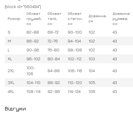
[block id="560494"]
Обхват
Обхват
Обхват
Довжина
Довжина,
Розмір
грудей,
талії,
стегон,
рукава,
см
см
см
см
см
S
82-88
68-72
90-100
102
43
M
86-92
72-76
94-104
102
43
L
90-96
76-80
98-108
102
43
ХL
96-102
80-84
102-112
103
43
100-
2ХL
84-88
106-116
104
43
106
3ХL
104-110
88-92
110-120
105
43
4ХL
108-114
92-96
114-124
106
43
Відгуки