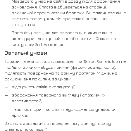
MasterCard у нас на сайті відразу після оформлення
замовлення. Оплата відбувається на сторінці,
захищеної сертифікатами безпеки. Ви оплачуєте лише
вартість товару, комісія при оплаті онлайн не
стягується.
Зверніть увагу, що для замовлень, в яких є лише
аксесуари , доступний спосіб оплати - Оплата на
карту онлайн без комісії.
Загальні умови
Товари належної якості, замовлені на Tanita-Romario.top і не
підійшли з яких-небудь причин (фасон, розмір, колір),
підлягають поверненню та обміну протягом 14 днів, не
рахуючи дня покупки, за умови:
відсутність слідів експлуатації;
збереження товарного вигляду і споживчих
властивостей;
наявності оригінальної і неушкодженою упаковки і
ярликів.
Вартість доставки по поверненню / обміну товару
оплачує покупець. *