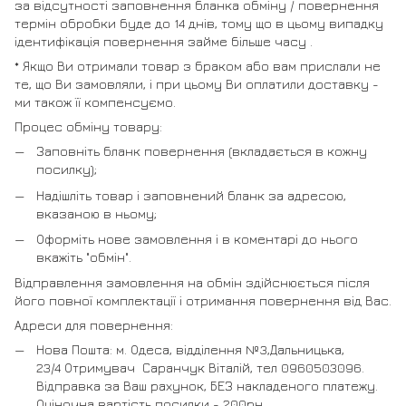
за відсутності заповнення бланка обміну / повернення
термін обробки буде до 14 днів, тому що в цьому випадку
ідентифікація повернення займе більше часу .
* Якщо Ви отримали товар з браком або вам прислали не
те, що Ви замовляли, і при цьому Ви оплатили доставку -
ми також її компенсуємо.
Процес обміну товару:
Заповніть бланк повернення (вкладається в кожну
посилку);
Надішліть товар і заповнений бланк за адресою,
вказаною в ньому;
Оформіть нове замовлення і в коментарі до нього
вкажіть "обмін".
Відправлення замовлення на обмін здійснюється після
його повної комплектації і отримання повернення від Вас.
Адреси для повернення:
Нова Пошта: м. Одеса, відділення №3,Дальницька,
23/4 Отримувач Саранчук Віталій, тел 0960503096.
Відправка за Ваш рахунок, БЕЗ накладеного платежу.
Оціночна вартість посилки - 200рн.