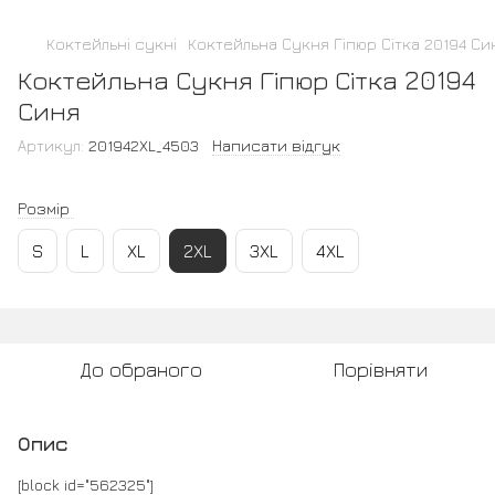
Коктейльні сукні
Коктейльна Сукня Гіпюр Сітка 20194 Си
Коктейльна Сукня Гіпюр Сітка 20194
Синя
Артикул:
201942XL_4503
Написати відгук
Розмір
S
L
XL
2XL
3XL
4XL
До обраного
Порівняти
Опис
[block id="562325"]