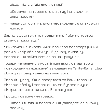
відсутність слідів експлуатації;
збереження товарного вигляду і споживчих
властивостей;
наявності оригінальної і неушкодженою упаковки і
ярликів.
Вартість доставки по поверненню / обміну товару
оплачує покупець. *
* Виключення: виробничий брак або пересорт (інший
розмір, колір або артикул). В даному випадку,
повернення здійснюється за наш рахунок.
Товари неналежної якості (після експлуатації або з
пошкодженими ярликами) замовлені на Tanita-Romario.top,
обміну та поверненню не підлягають.
Зверніть увагу! Якщо повертається Вами товар не
підлягає обміну і поверненню, ми будемо змушені
відправити його назад за Ваш рахунок.
Процес повернення товару:
Заповніть бланк повернення (вкладається в кожну
посилку);