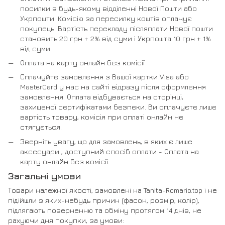
посилки в будь-якому відділенні Нової Пошти або
Укрпошти. Комісію за пересилку коштів оплачує
покупець. Вартість перекладу післяплати Нової пошти
становить 20 грн + 2% від суми і Укрпошта 10 грн + 1%
від суми .
Оплата на карту онлайн без комісії
Сплачуйте замовлення з Вашої картки Visa або
MasterCard у нас на сайті відразу після оформлення
замовлення. Оплата відбувається на сторінці,
захищеної сертифікатами безпеки. Ви оплачуєте лише
вартість товару, комісія при оплаті онлайн не
стягується.
Зверніть увагу, що для замовлень, в яких є лише
аксесуари , доступний спосіб оплати - Оплата на
карту онлайн без комісії.
Загальні умови
Товари належної якості, замовлені на Tanita-Romario.top і не
підійшли з яких-небудь причин (фасон, розмір, колір),
підлягають поверненню та обміну протягом 14 днів, не
рахуючи дня покупки, за умови: