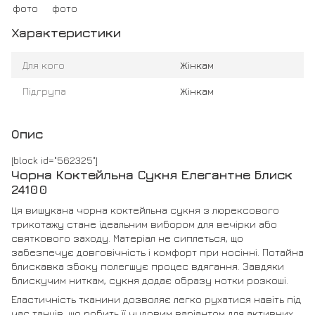
Характеристики
Для кого
Жінкам
Підгрупа
Жінкам
Опис
[block id="562325"]
Чорна Коктейльна Сукня Елегантне Блиск
24100
Ця вишукана чорна коктейльна сукня з люрексового
трикотажу стане ідеальним вибором для вечірки або
святкового заходу. Матеріал не сиплеться, що
забезпечує довговічність і комфорт при носінні. Потайна
блискавка збоку полегшує процес вдягання. Завдяки
блискучим ниткам, сукня додає образу нотки розкоші.
Еластичність тканини дозволяє легко рухатися навіть під
час танців, що робить її чудовим варіантом для активних