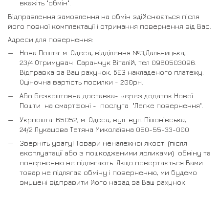
вкажіть "обмін".
Відправлення замовлення на обмін здійснюється після
його повної комплектації і отримання повернення від Вас.
Адреси для повернення:
Нова Пошта: м. Одеса, відділення №3,Дальницька,
23/4 Отримувач Саранчук Віталій, тел 0960503096.
Відправка за Ваш рахунок, БЕЗ накладеного платежу.
Оціночна вартість посилки - 200рн.
Або безкоштовна доставка- через додаток Нової
Пошти на смартфоні - послуга "Легке повернення".
Укрпошта: 65052, м. Одеса, вул. вул. Пішонівська,
24/2 Лукашова Тетяна Миколаївна 050-55-33-000
Зверніть увагу! Товари неналежної якості (після
експлуатації або з пошкодженими ярликами) обміну та
поверненню не підлягають. Якщо повертається Вами
товар не підлягає обміну і поверненню, ми будемо
змушені відправити його назад за Ваш рахунок.