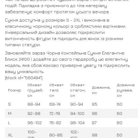
подій. Підкладка з приємного до тіла матеріалу
забезпечує комфорт протягом усього вечора.
Сукня доступна у розмірах S - 2XL і виконана в
класичному чорному кольорі з сріблястими відтінками.
Універсальний дизайн дозволяє підкреслити
витонченість фігури та підходить для жінок із різними
типами статури.
Замовляйте зараз Чорна Коктейльна Сукня Елегантне
Блиск 24100 і додайте до свого гардеробу цю елегантну
модель, яка обов’язково приверне увагу та підкреслить
вашу унікальність.
[block id="560494"]
Обхват
Обхват
Обхват
Довжина
Довжина,
Розмір
грудей,
талії,
стегон,
рукава,
см
см
см
см
см
S
88-94
68-74
90-94
95
60
M
92-98
72-78
94-100
96
60
L
96-102
76-82
98-104
97
60
100-
102-
XL
80-86
98
60
106
108