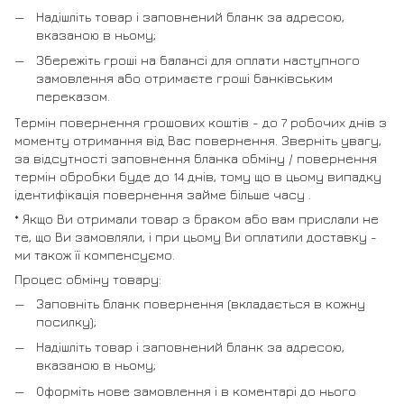
Надішліть товар і заповнений бланк за адресою,
вказаною в ньому;
Збережіть гроші на балансі для оплати наступного
замовлення або отримаєте гроші банківським
переказом.
Термін повернення грошових коштів - до 7 робочих днів з
моменту отримання від Вас повернення. Зверніть увагу,
за відсутності заповнення бланка обміну / повернення
термін обробки буде до 14 днів, тому що в цьому випадку
ідентифікація повернення займе більше часу .
* Якщо Ви отримали товар з браком або вам прислали не
те, що Ви замовляли, і при цьому Ви оплатили доставку -
ми також її компенсуємо.
Процес обміну товару:
Заповніть бланк повернення (вкладається в кожну
посилку);
Надішліть товар і заповнений бланк за адресою,
вказаною в ньому;
Оформіть нове замовлення і в коментарі до нього