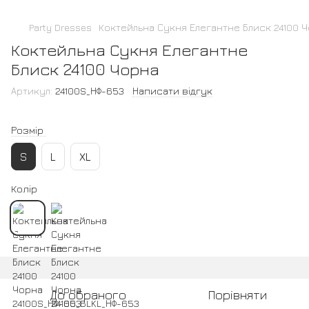
Party Dresses
Коктейльна Сукня Елегантне Блиск 24100 
Коктейльна Сукня Елегантне
Блиск 24100 Чорна
Артикул:
24100S_НФ-653
Написати відгук
Розмір
S
L
XL
Колір
До обраного
Порівняти