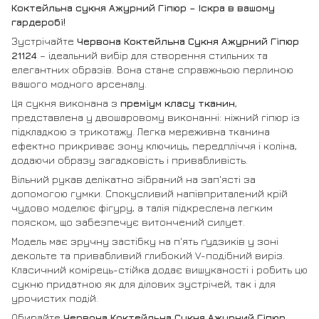
Коктейльна сукня Ажурний Гіпюр – Іскра в вашому
гардеробі!
Зустрічайте
Червона Коктейльна Сукня Ажурний Гіпюр
21124
– ідеальний вибір для створення стильних та
елегантних образів. Вона стане справжньою перлиною
вашого модного арсеналу.
Ця сукня виконана з
преміум класу тканин
,
представлена у двошаровому виконанні: ніжний гіпюр із
підкладкою з трикотажу. Легка мереживна тканина
ефектно прикриває зону ключиць, передпліччя і коліна,
додаючи образу загадковість і привабливість.
Вільний рукав делікатно зібраний на зап'ясті за
допомогою гумки. Спокусливий напівприталений крій
чудово моделює фігуру, а талія підкреслена легким
пояском, що забезпечує витончений силует.
Модель має зручну застібку на п'ять ґудзиків у зоні
декольте та привабливий глибокий V-подібний виріз.
Класичний комірець-стійка додає вишуканості і робить цю
сукню придатною як для ділових зустрічей, так і для
урочистих подій.
Обирайте
Червона Коктейльна Сукня Ажурний Гіпюр