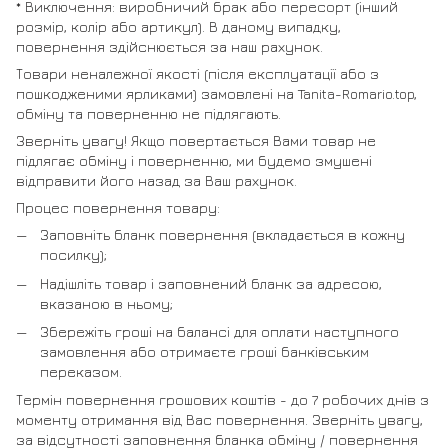
* Виключення: виробничий брак або пересорт (інший
розмір, колір або артикул). В даному випадку,
повернення здійснюється за наш рахунок.
Товари неналежної якості (після експлуатації або з
пошкодженими ярликами) замовлені на Tanita-Romario.top,
обміну та поверненню не підлягають.
Зверніть увагу! Якщо повертається Вами товар не
підлягає обміну і поверненню, ми будемо змушені
відправити його назад за Ваш рахунок.
Процес повернення товару:
Заповніть бланк повернення (вкладається в кожну
посилку);
Надішліть товар і заповнений бланк за адресою,
вказаною в ньому;
Збережіть гроші на балансі для оплати наступного
замовлення або отримаєте гроші банківським
переказом.
Термін повернення грошових коштів - до 7 робочих днів з
моменту отримання від Вас повернення. Зверніть увагу,
за відсутності заповнення бланка обміну / повернення