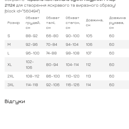
21124
для створення яскравого та виразного образу!
[block id="560494"]
Обхват
Обхват
Обхват
Довжина
Довжина,
Розмір
грудей,
талії,
стегон,
рукава,
см
см
см
см
см
S
88-92
66-80
90-100
105
60
M
92-96
70-84
94-104
106
60
L
96-100
74-88
98-108
107
60
102-
XL
80-94
104-114
112
60
106
2XL
108-112
86-100
110-120
113
60
3XL
114-118
92-106
116-126
114
60
Відгуки