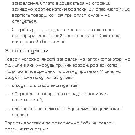
замовлення. Оплата відбувається на сторінці,
захищеної сертифікатами безпеки. Ви оплачуєте лише
вартість товару, комісія при оплаті онлайн не
стягується.
Зверніть увагу, що для замовлень, в яких є лише
аксесуари , доступний спосіб оплати - Оплата на
карту онлайн без комісії.
Загальні умови
Товари належної якості, замовлені на Tanita-Romario.top і не
підійшли з яких-небудь причин (фасон, розмір, колір),
підлягають поверненню та обміну протягом 14 днів, не
рахуючи дня покупки, за умови:
відсутність слідів експлуатації;
збереження товарного вигляду і споживчих
властивостей;
наявності оригінальної і неушкодженою упаковки і
ярликів.
Вартість доставки по поверненню / обміну товару
оплачує покупець. *