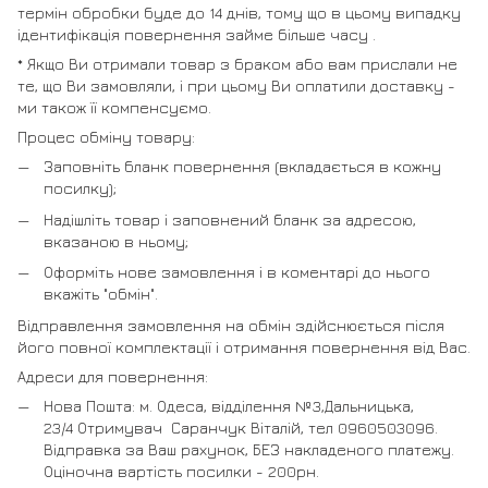
термін обробки буде до 14 днів, тому що в цьому випадку
ідентифікація повернення займе більше часу .
* Якщо Ви отримали товар з браком або вам прислали не
те, що Ви замовляли, і при цьому Ви оплатили доставку -
ми також її компенсуємо.
Процес обміну товару:
Заповніть бланк повернення (вкладається в кожну
посилку);
Надішліть товар і заповнений бланк за адресою,
вказаною в ньому;
Оформіть нове замовлення і в коментарі до нього
вкажіть "обмін".
Відправлення замовлення на обмін здійснюється після
його повної комплектації і отримання повернення від Вас.
Адреси для повернення:
Нова Пошта: м. Одеса, відділення №3,Дальницька,
23/4 Отримувач Саранчук Віталій, тел 0960503096.
Відправка за Ваш рахунок, БЕЗ накладеного платежу.
Оціночна вартість посилки - 200рн.