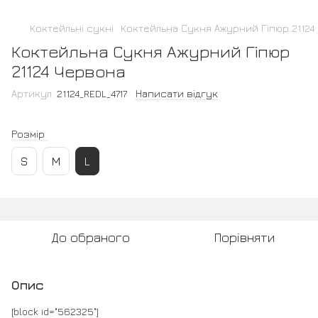
Коктейльні сукні
Коктейльна Сукня Ажурний Гіпюр 21124
Коктейльна Сукня Ажурний Гіпюр
21124 Червона
Артикул:
21124_REDL_4717
Написати відгук
Розмір
S
M
L
До обраного
Порівняти
Опис
[block id="562325"]