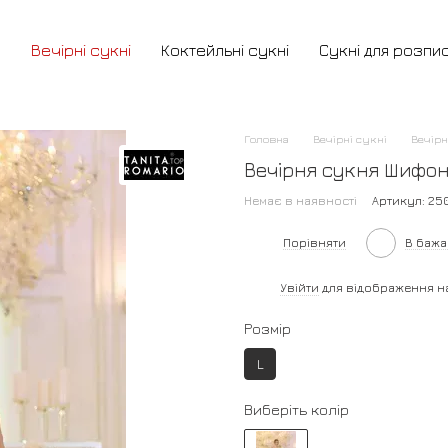
и
Вечірні сукні
Коктейльні сукні
Сукні для розпи
Головна
Вечірні сукні
Вечір
Вечірня сукня Шифон
Немає в наявності
Артикул: 25
Порівняти
В баж
%
Увійти
для відображення н
Розмір
L
Виберіть колір