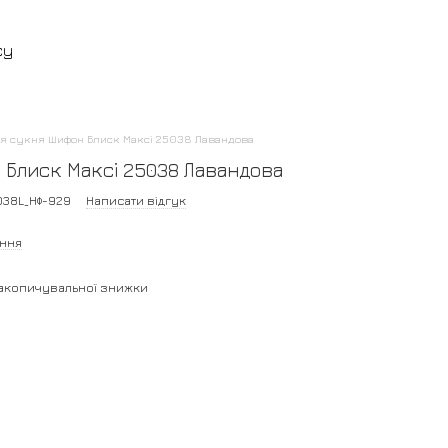
су
ня сукня Шифон Блиск Максі 25038 Лавандова
 Блиск Максі 25038 Лавандова
038L_НФ-929
Написати відгук
ання
акопичувальної знижки