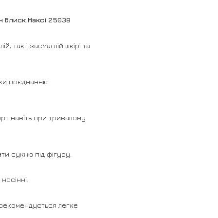
н Блиск Максі 25038
й, так і засмаглій шкірі та
яки поєднанню
рт навіть при тривалому
ати сукню під фігуру.
носінні.
 рекомендується легке