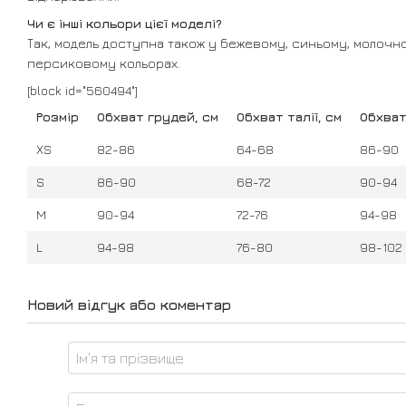
Чи є інші кольори цієї моделі?
Так, модель доступна також у бежевому, синьому, молочно
персиковому кольорах.
[block id="560494"]
Розмір
Обхват грудей, см
Обхват талії, см
Обхват
XS
82-86
64-68
86-90
S
86-90
68-72
90-94
M
90-94
72-76
94-98
L
94-98
76-80
98-102
Новий відгук або коментар