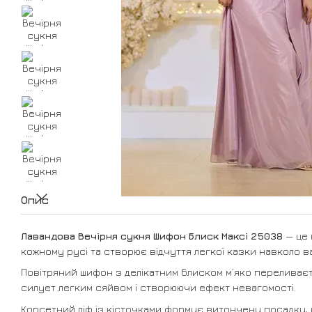
Опис
Лавандова Вечірня сукня Шифон Блиск Максі 25038
— це 
кожному русі та створює відчуття легкої казки навколо в
Повітряний шифон з делікатним блиском м’яко переливаєт
силует легким сяйвом і створюючи ефект невагомості.
Корсетний ліф із кісточками формує витончену посадку, 