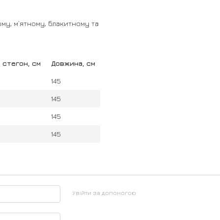
му, м’ятному, блакитному та
 стегон, см
Довжина, см
145
145
145
145
Увійти за допомогою