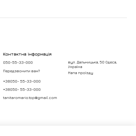
Контактна інформація
050-55-33-000
вул. Дальницька, 50 Одеса,
Україна
Передзвонити вам?
Мапа проїзду
+38050- 55-33-000
+38050- 55-33-000
tanitaromario.top@gmail.com