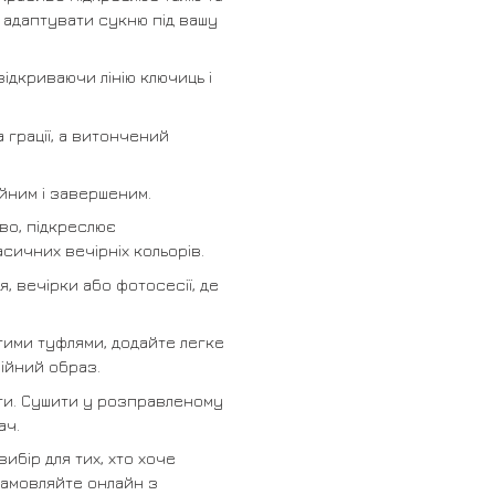
о адаптувати сукню під вашу
відкриваючи лінію ключиць і
 грації, а витончений
ійним і завершеним.
ово, підкреслює
сичних вечірніх кольорів.
, вечірки або фотосесії, де
тими туфлями, додайте легке
ійний образ.
ати. Сушити у розправленому
ач.
вибір для тих, хто хоче
Замовляйте онлайн з