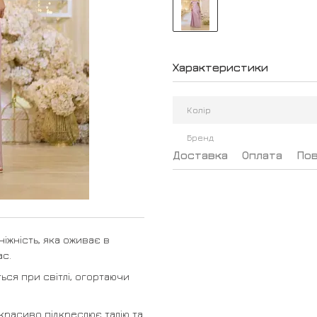
Характеристики
Колір
Бренд
Доставка
Оплата
По
ніжність, яка оживає в
ас.
ься при світлі, огортаючи
красиво підкреслює талію та