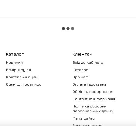
Каталог
Клієнтам
Новинки
Вхід до кабінету
Вечірні сукні
Каталог
Коктейльні сукні
Про нас
Сукні для розпису
Оплата і доставка
Обмін та повернення
Контактна інформація
Політика обробки
персональних даних
Мапа сайту
Договір оферти