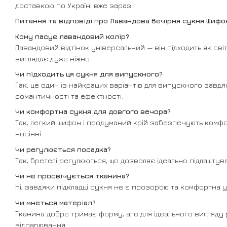
доставкою по Україні вже зараз.
Питання та відповіді про Лавандова Вечірня сукня Шифо
Кому пасує лавандовий колір?
Лавандовий відтінок універсальний — він підходить як світлі
виглядає дуже ніжно.
Чи підходить ця сукня для випускного?
Так, це один із найкращих варіантів для випускного завд
романтичності та ефектності.
Чи комфортна сукня для довгого вечора?
Так, легкий шифон і продуманий крій забезпечують комфо
носінні.
Чи регулюється посадка?
Так, бретелі регулюються, що дозволяє ідеально підлаштув
Чи не просвічується тканина?
Ні, завдяки підкладці сукня не є прозорою та комфортна у 
Чи мнеться матеріал?
Тканина добре тримає форму, але для ідеального вигляду
відпарювання.