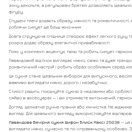
зону декольте, а регульовані бретелі дозволяють ідеальн
фігуру.
Спущені плечі додають образу ніжності та романтичності, 
роблячи силует ще більш жіночним.
Довга струмуюча спідниця створює ефект легкого руху та
розріз додає образу елегантної привабливості.
Пояс у комплекті акцентує талію та робить силует гармон
Лавандовий відтінок виглядає ніжно, свіжо та дуже тренд
романтичний настрій і робить образ особливим серед кла
Ця сукня стане ідеальним вибором для випускного, весілля
важливо виглядати ніжно, дорого і незабутньо.
Стиліст радить: поєднуйте сукню з нюдовими або срібляс
сяйво в аксесуарах — і ви отримаєте витончений, гармон
Догляд: делікатне ручне прання або хімчистка. Не віджим
вигляді. Для ідеального вигляду використовуйте відпарюв
Лавандова Вечірня сукня Шифон Блиск Максі 25038
— це 
виглядати ніжно, сучасно та по-справжньому особливо. 