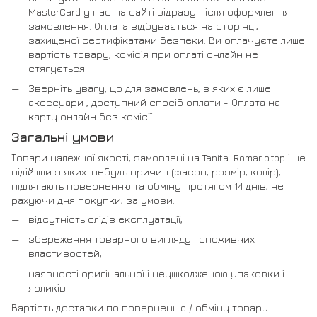
MasterCard у нас на сайті відразу після оформлення
замовлення. Оплата відбувається на сторінці,
захищеної сертифікатами безпеки. Ви оплачуєте лише
вартість товару, комісія при оплаті онлайн не
стягується.
Зверніть увагу, що для замовлень, в яких є лише
аксесуари , доступний спосіб оплати - Оплата на
карту онлайн без комісії.
Загальні умови
Товари належної якості, замовлені на Tanita-Romario.top і не
підійшли з яких-небудь причин (фасон, розмір, колір),
підлягають поверненню та обміну протягом 14 днів, не
рахуючи дня покупки, за умови:
відсутність слідів експлуатації;
збереження товарного вигляду і споживчих
властивостей;
наявності оригінальної і неушкодженою упаковки і
ярликів.
Вартість доставки по поверненню / обміну товару