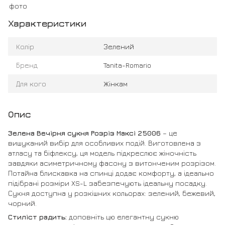
Характеристики
Колір
Зелений
Бренд
Tanita-Romario
Для кого
Жінкам
Опис
Зелена Вечірня сукня Розріз Максі 25006
– це
вишуканий вибір для особливих подій. Виготовлена з
атласу та біфлексу, ця модель підкреслює жіночність
завдяки асиметричному фасону з витонченим розрізом.
Потайна блискавка на спинці додає комфорту, а ідеально
підібрані розміри XS-L забезпечують ідеальну посадку.
Сукня доступна у розкішних кольорах: зелений, бежевий,
чорний.
Стиліст радить:
доповніть цю елегантну сукню