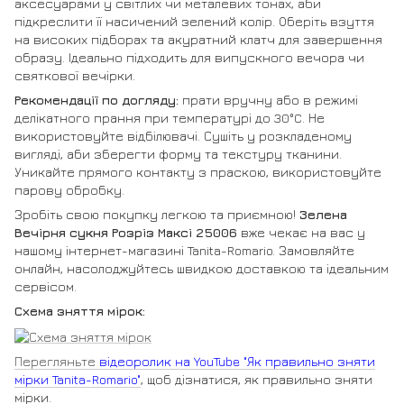
аксесуарами у світлих чи металевих тонах, аби
підкреслити її насичений зелений колір. Оберіть взуття
на високих підборах та акуратний клатч для завершення
образу. Ідеально підходить для випускного вечора чи
святкової вечірки.
Рекомендації по догляду:
прати вручну або в режимі
делікатного прання при температурі до 30°C. Не
використовуйте відбілювачі. Сушіть у розкладеному
вигляді, аби зберегти форму та текстуру тканини.
Уникайте прямого контакту з праскою, використовуйте
парову обробку.
Зробіть свою покупку легкою та приємною!
Зелена
Вечірня сукня Розріз Максі 25006
вже чекає на вас у
нашому інтернет-магазині Tanita-Romario. Замовляйте
онлайн, насолоджуйтесь швидкою доставкою та ідеальним
сервісом.
Схема зняття мірок:
Перегляньте
відеоролик на YouTube "Як правильно зняти
мірки Tanita-Romario"
, щоб дізнатися, як правильно зняти
мірки.