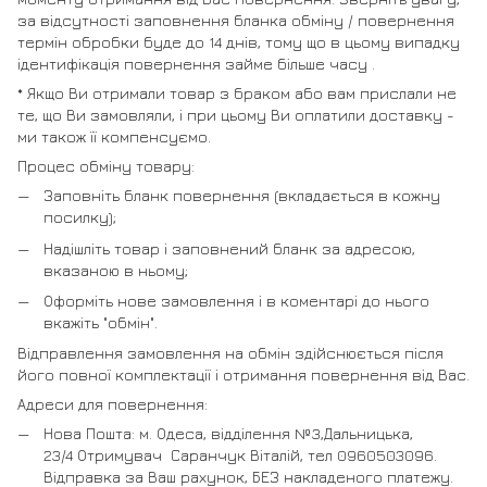
за відсутності заповнення бланка обміну / повернення
термін обробки буде до 14 днів, тому що в цьому випадку
ідентифікація повернення займе більше часу .
* Якщо Ви отримали товар з браком або вам прислали не
те, що Ви замовляли, і при цьому Ви оплатили доставку -
ми також її компенсуємо.
Процес обміну товару:
Заповніть бланк повернення (вкладається в кожну
посилку);
Надішліть товар і заповнений бланк за адресою,
вказаною в ньому;
Оформіть нове замовлення і в коментарі до нього
вкажіть "обмін".
Відправлення замовлення на обмін здійснюється після
його повної комплектації і отримання повернення від Вас.
Адреси для повернення:
Нова Пошта: м. Одеса, відділення №3,Дальницька,
23/4 Отримувач Саранчук Віталій, тел 0960503096.
Відправка за Ваш рахунок, БЕЗ накладеного платежу.