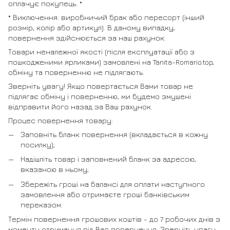
оплачує покупець. *
* Виключення: виробничий брак або пересорт (інший
розмір, колір або артикул). В даному випадку,
повернення здійснюється за наш рахунок.
Товари неналежної якості (після експлуатації або з
пошкодженими ярликами) замовлені на Tanita-Romario.top,
обміну та поверненню не підлягають.
Зверніть увагу! Якщо повертається Вами товар не
підлягає обміну і поверненню, ми будемо змушені
відправити його назад за Ваш рахунок.
Процес повернення товару:
Заповніть бланк повернення (вкладається в кожну
посилку);
Надішліть товар і заповнений бланк за адресою,
вказаною в ньому;
Збережіть гроші на балансі для оплати наступного
замовлення або отримаєте гроші банківським
переказом.
Термін повернення грошових коштів - до 7 робочих днів з
моменту отримання від Вас повернення. Зверніть увагу,