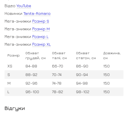
Відео
YouTube
Новинки
Tanita-Romario
Мега-знижки
Розмір S
Мега-знижки
Розмір M
Мега-знижки
Розмір L
Мега-знижки
Розмір XL
Обхват
Обхват
Обхват
Довжина,
Розмір
грудей, см
талії, см
стегон, см
см
XS
84-88
66-70
86-90
150
S
88-92
70-74
90-94
150
M
92-96
74-78
94-98
150
L
96-100
78-82
98-102
150
Відгуки