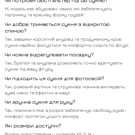
Чи потрібен бюстгальтер під цю сукню?
Ні, модель має вбудовані чашки, які забезпечують
підтримку та красиву форму грудей.
Чи добре тримається сукня з відкритою
спиною?
Так, завдяки корсетній шнурівці та продуманому крою
сукня надійно фіксується та комфортно сидить по фігурі.
Чи можна відрегулювати посадку?
Так, бретелі та шнурівка дозволяють точно адаптувати
сукню під вашу фігуру.
Чи підходить ця сукня для фотосесій?
Так, рожевий відтінок та струмлива тканина виглядають
дуже ніжно та ефектно в кадрі.
Чи зручна сукня для руху?
Так, тканина м’яка, а розріз забезпечує свободу рухів і
комфорт протягом усього вечора.
Які розміри доступні?
Модель представлена у розмірах XS, S, M, L.