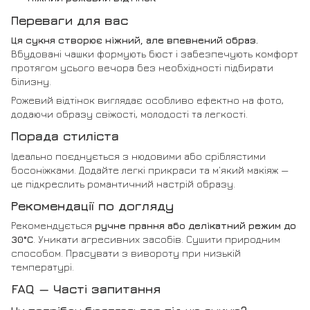
Переваги для вас
Ця сукня створює ніжний, але впевнений образ.
Вбудовані чашки формують бюст і забезпечують комфорт
протягом усього вечора без необхідності підбирати
білизну.
Рожевий відтінок виглядає особливо ефектно на фото,
додаючи образу свіжості, молодості та легкості.
Порада стиліста
Ідеально поєднується з нюдовими або сріблястими
босоніжками. Додайте легкі прикраси та м’який макіяж —
це підкреслить романтичний настрій образу.
Рекомендації по догляду
Рекомендується
ручне прання або делікатний режим до
30°C
. Уникати агресивних засобів. Сушити природним
способом. Прасувати з вивороту при низькій
температурі.
FAQ — Часті запитання