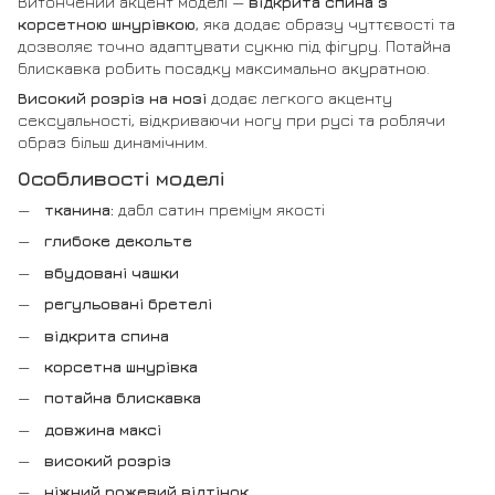
Витончений акцент моделі —
відкрита спина з
корсетною шнурівкою
, яка додає образу чуттєвості та
дозволяє точно адаптувати сукню під фігуру. Потайна
блискавка робить посадку максимально акуратною.
Високий розріз на нозі
додає легкого акценту
сексуальності, відкриваючи ногу при русі та роблячи
образ більш динамічним.
Особливості моделі
тканина:
дабл сатин преміум якості
глибоке декольте
вбудовані чашки
регульовані бретелі
відкрита спина
корсетна шнурівка
потайна блискавка
довжина максі
високий розріз
ніжний рожевий відтінок