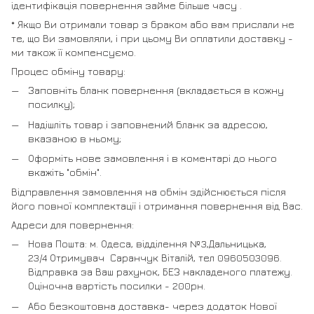
ідентифікація повернення займе більше часу .
* Якщо Ви отримали товар з браком або вам прислали не
те, що Ви замовляли, і при цьому Ви оплатили доставку -
ми також її компенсуємо.
Процес обміну товару:
Заповніть бланк повернення (вкладається в кожну
посилку);
Надішліть товар і заповнений бланк за адресою,
вказаною в ньому;
Оформіть нове замовлення і в коментарі до нього
вкажіть "обмін".
Відправлення замовлення на обмін здійснюється після
його повної комплектації і отримання повернення від Вас.
Адреси для повернення:
Нова Пошта: м. Одеса, відділення №3,Дальницька,
23/4 Отримувач Саранчук Віталій, тел 0960503096.
Відправка за Ваш рахунок, БЕЗ накладеного платежу.
Оціночна вартість посилки - 200рн.
Або безкоштовна доставка- через додаток Нової