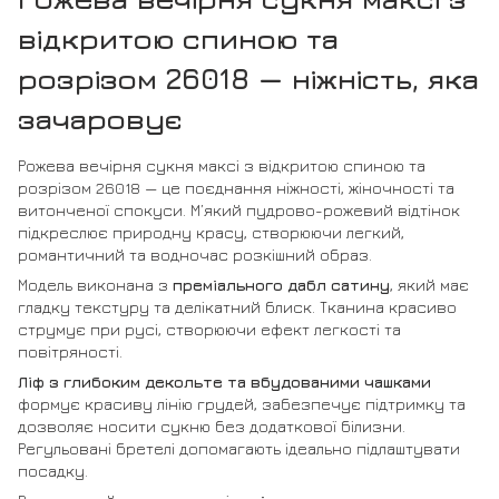
відкритою спиною та
розрізом 26018 — ніжність, яка
зачаровує
Рожева вечірня сукня максі з відкритою спиною та
розрізом 26018 — це поєднання ніжності, жіночності та
витонченої спокуси. М’який пудрово-рожевий відтінок
підкреслює природну красу, створюючи легкий,
романтичний та водночас розкішний образ.
Модель виконана з
преміального дабл сатину
, який має
гладку текстуру та делікатний блиск. Тканина красиво
струмує при русі, створюючи ефект легкості та
повітряності.
Ліф з глибоким декольте та вбудованими чашками
формує красиву лінію грудей, забезпечує підтримку та
дозволяє носити сукню без додаткової білизни.
Регульовані бретелі допомагають ідеально підлаштувати
посадку.