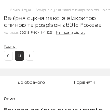
Вечірні сукні
Вечірня сукня максі з відкритою спиною 
Вечірня сукня максі з відкритою
спиною та розрізом 26018 Рожева
Артикул:
26018_PNKM_НФ-1261
Написати відгук
Розмір
S
M
L
До обраного
Порівняти
Опис
Рожева вечірня сукня максі з