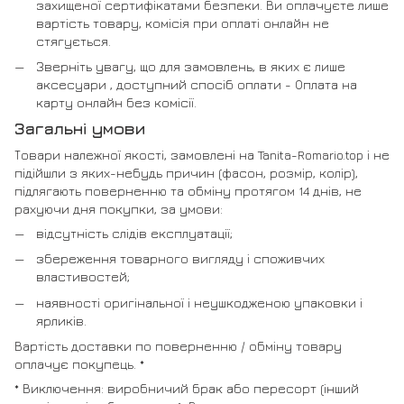
захищеної сертифікатами безпеки. Ви оплачуєте лише
вартість товару, комісія при оплаті онлайн не
стягується.
Зверніть увагу, що для замовлень, в яких є лише
аксесуари , доступний спосіб оплати - Оплата на
карту онлайн без комісії.
Загальні умови
Товари належної якості, замовлені на Tanita-Romario.top і не
підійшли з яких-небудь причин (фасон, розмір, колір),
підлягають поверненню та обміну протягом 14 днів, не
рахуючи дня покупки, за умови:
відсутність слідів експлуатації;
збереження товарного вигляду і споживчих
властивостей;
наявності оригінальної і неушкодженою упаковки і
ярликів.
Вартість доставки по поверненню / обміну товару
оплачує покупець. *
* Виключення: виробничий брак або пересорт (інший