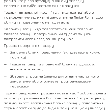
розмір, колір або артикул). В даному випадку,
повернення здійснюється за наш рахунок.
Товари неналежної якості (після експлуатації або з
пошкодженими ярликами) замовлені на Tanita-Romario.top,
обміну та поверненню не підлягають.
Зверніть увагу! Якщо повертається Вами товар не
підлягає обміну і поверненню, ми будемо змушені
відправити його назад за Ваш рахунок.
Процес повернення товару:
Заповніть бланк повернення (вкладається в кожну
посилку);
Надішліть товар і заповнений бланк за адресою,
вказаною в ньому;
Збережіть гроші на балансі для оплати наступного
замовлення або отримаєте гроші банківським
переказом.
Термін повернення грошових коштів - до 7 робочих днів з
моменту отримання від Вас повернення. Зверніть увагу,
за відсутності заповнення бланка обміну / повернення
термін обробки буде до 14 днів, тому що в цьому випадку