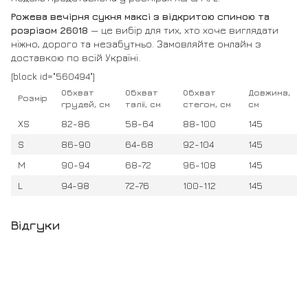
Рожева вечірня сукня максі з відкритою спиною та
розрізом 26018
— це вибір для тих, хто хоче виглядати
ніжно, дорого та незабутньо. Замовляйте онлайн з
доставкою по всій Україні.
[block id="560494"]
Обхват
Обхват
Обхват
Довжина,
Розмір
грудей, см
талії, см
стегон, см
см
XS
82-86
58-64
88-100
145
S
86-90
64-68
92-104
145
M
90-94
68-72
96-108
145
L
94-98
72-76
100-112
145
Відгуки