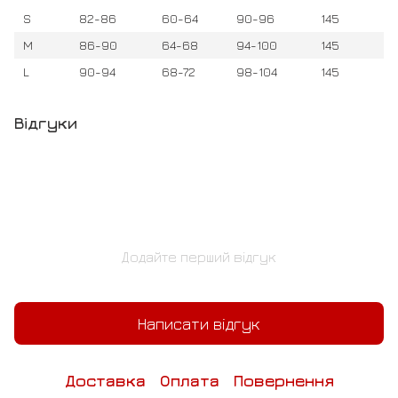
S
82-86
60-64
90-96
145
M
86-90
64-68
94-100
145
L
90-94
68-72
98-104
145
Відгуки
Додайте перший відгук
Написати відгук
Доставка
Оплата
Повернення