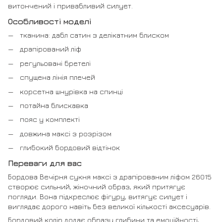
витончений і привабливий силует.
Особливості моделі
тканина: дабл сатин з делікатним блиском
драпірований ліф
регульовані бретелі
спущена лінія плечей
корсетна шнурівка на спинці
потайна блискавка
пояс у комплекті
довжина максі з розрізом
глибокий бордовий відтінок
Переваги для вас
Бордова Вечірня сукня максі з драпірованим ліфом 26015
створює сильний, жіночний образ, який притягує
погляди. Вона підкреслює фігуру, витягує силует і
виглядає дорого навіть без великої кількості аксесуарів.
Бордовий колір додає образу глибини та емоційності,