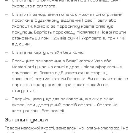
Укрпошта(післяплата)
Оплатити замовлення готівкою можна при отриманні
посилки в будь-якому відділенні Нової Пошти або
Укрпошти. Комісію за пересилку коштів оплачує
покупець. Вартість перекладу післяплати Нової пошти
становить 20 грн + 2% від суми і Укрпошта 10 грн + 1%
від суми .
Оплата на карту онлайн без комісії
Сплачуйте замовлення з Вашої картки Visa або
MasterCard у нас на сайті відразу після оформлення
замовлення. Оплата відбувається на сторінці,
захищеної сертифікатами безпеки. Ви оплачуєте лише
вартість товару, комісія при оплаті онлайн не
стягується.
Зверніть увагу, що для замовлень, в яких є лише
аксесуари , доступний спосіб оплати - Оплата на
карту онлайн без комісії.
Загальні умови
Товари належної якості, замовлені на Tanita-Romario.top і не