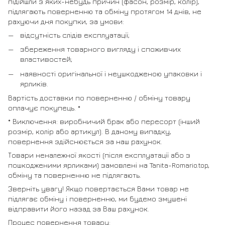
підійшли з яких-небудь причин (фасон, розмір, колір),
підлягають поверненню та обміну протягом 14 днів, не
рахуючи дня покупки, за умови:
відсутність слідів експлуатації;
збереження товарного вигляду і споживчих
властивостей;
наявності оригінальної і неушкодженою упаковки і
ярликів.
Вартість доставки по поверненню / обміну товару
оплачує покупець. *
* Виключення: виробничий брак або пересорт (інший
розмір, колір або артикул). В даному випадку,
повернення здійснюється за наш рахунок.
Товари неналежної якості (після експлуатації або з
пошкодженими ярликами) замовлені на Tanita-Romario.top,
обміну та поверненню не підлягають.
Зверніть увагу! Якщо повертається Вами товар не
підлягає обміну і поверненню, ми будемо змушені
відправити його назад за Ваш рахунок.
Процес повернення товару: