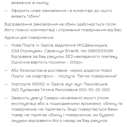
вказаною в ньому;
Оформіть нове замовлення і в коментарі до нього
вкажіть "обмін".
Відправлення замовлення на обмін здійснюється після
його повної комплектації і отримання повернення від Вас.
Адреси для повернення:
Нова Пошта: м. Одеса, відділення №3,Дальницька,
23/4 Отримувач Саранчук Віталій, тел 0960503096.
Відправка за Ваш рахунок, БЕЗ накладеного платежу.
Оціночна вартість посилки - 200рн.
Або безкоштовна доставка- через додаток Нової
Пошти на смартфоні - послуга "Легке повернення".
Укрпошта: 65052, м. Одеса, вул. вул. Пішонівська,
24/2 Лукашова Тетяна Миколаївна 050-55-33-000
Зверніть увагу! Товари неналежної якості (після
експлуатації або з пошкодженими ярликами) обміну та
поверненню не підлягають. Якщо повертається Вами
товар не підлягає обміну і поверненню, ми будемо
змушені відправити його назад за Ваш рахунок.