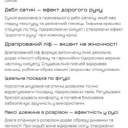
силою.
Дабл сатин — ефект дорогого руху
Сукня виконана з преміального дабл сатину, який має
гладку текстуру та делікатний глянець. Тканина красиво
струмує по тілу, підкреслюючи силует і створюючи ефект
“дорогого руху” при кожному кроці.
Драпірований ліф — акцент на жіночності
Драпірований ліф формує витончену лінію декольте,
додає м’якості образу та гармонійно підкреслює верхню
частину силуету. Спущена лінія плечей відкриває
ключиці, роблячи образ ніжним і водночас спокусливим.
Ідеальна посадка по фігурі
Корсетна шнурівка на спинці дозволяє точно
відрегулювати посадку, підкреслюючи талію. Регульовані
бретелі додають комфорту, а потайна блискавка
забезпечує зручність у використанні.
Максі довжина з розрізом — ефектність у русі
Довга спідниця з розрізом додає образу динаміки та
легкості. При ходьбі вона відкриває ногу, створюючи