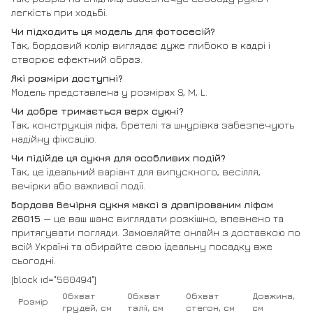
легкість при ходьбі.
Чи підходить ця модель для фотосесій?
Так, бордовий колір виглядає дуже глибоко в кадрі і
створює ефектний образ.
Які розміри доступні?
Модель представлена у розмірах S, M, L.
Чи добре тримається верх сукні?
Так, конструкція ліфа, бретелі та шнурівка забезпечують
надійну фіксацію.
Чи підійде ця сукня для особливих подій?
Так, це ідеальний варіант для випускного, весілля,
вечірки або важливої події.
Бордова Вечірня сукня максі з драпірованим ліфом
26015
— це ваш шанс виглядати розкішно, впевнено та
притягувати погляди. Замовляйте онлайн з доставкою по
всій Україні та обирайте свою ідеальну посадку вже
сьогодні.
[block id="560494"]
Обхват
Обхват
Обхват
Довжина,
Розмір
грудей, см
талії, см
стегон, см
см