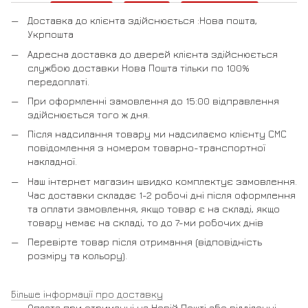
Доставка до клієнта здійснюється :Нова пошта,
Укрпошта
Адресна доставка до дверей клієнта здійснюється
службою доставки Нова Пошта тільки по 100%
передоплаті.
При оформленні замовлення до 15:00 відправлення
здійснюється того ж дня.
Після надсилання товару ми надсилаємо клієнту СМС
повідомлення з номером товарно-транспортної
накладної.
Наш інтернет магазин швидко комплектує замовлення.
Час доставки складає 1-2 робочі дні після оформлення
та оплати замовлення, якщо товар є на складі, якщо
товару немає на складі, то до 7-ми робочих днів
Перевірте товар після отримання (відповідність
розміру та кольору).
Більше інформації про доставку
Оплата при отриманні на Новій Пошті або відділенні