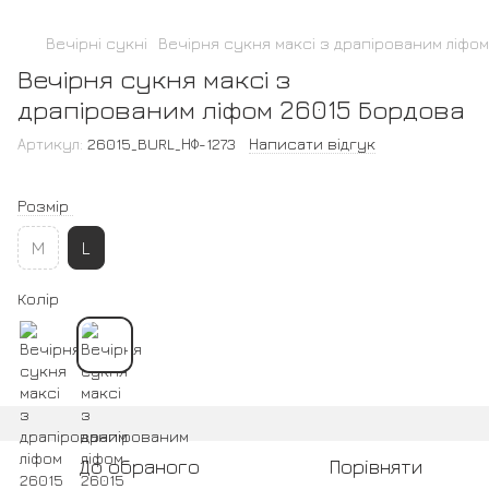
Вечірні сукні
Вечірня сукня максі з драпірованим ліфо
Вечірня сукня максі з
драпірованим ліфом 26015 Бордова
Артикул:
26015_BURL_НФ-1273
Написати відгук
Розмір
M
L
Колір
До обраного
Порівняти