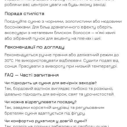
роблячи вас центром уваги на будь-якому заході.
Порада стиліста
Поєднуйте сукню з чорними, золотистими або нюдовими
босоніжками. Для більш драматичного ефекту оберіть
аксесуари з металевим блиском. Волосся — м’які хвилі
або зібраний пучок для акценту на плечах і шиї.
Рекомендації по догляду
Рекомендується ручне прання або делікатний режим до
30°C. Не використовувати відбілювачі. Сушити подалі від
сонця. Прасувати з вивороту при низькій температурі.
FAQ — Часті запитання
Чи підходить ця сукня для вечірніх заходів?
Так, бордовий відтінок виглядає глибоко та розкішно,
ідеально підходить для вечірок, свят та урочистостей.
Чи можна відрегулювати посадку?
Так, завдяки корсетній шнурівці та регульованим
бретелям сукня адаптується під фігуру.
Чи комфортно рухатися у довгій сукні?
Так, розріз на спідниці забезпечує свободу рухів і