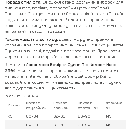
Порада стиліста:
ця сукня стане ідеальним вибором для
випускного, весілля, фотосесії чи урочистої події.
Поєднуйте її з туфлями на підборах у відтінках срібла або
нюду та довгими сережками. Додайте м’яку хвилю на
волоссі або вишукану зачіску — і ви готові до моментів,
які запам’ятаються назавжди.
Рекомендації по догляду:
делікатне ручне прання в
холодній воді або професійне чищення. Не викручувати.
Сушити на вішалці, подалі від прямого сонця. Прасувати
через тонку тканину або за допомогою відпарювача.
Замовити
Лавандова Вечірня Сукня Ліф Корсет Максі
25041
можна легко і зручно онлайн у нашому інтернет-
магазині Tanita-Romario. Обирайте свій розмір (XS–L),
додавайте в кошик — і ми швидко відправимо вам сукню,
яка підкреслить вашу унікальність.
[block id="560494"]
Обхват
Обхват
Обхват
Довжина,
Розмір
грудей, см
талії, см
стегон, см
см
XS
80-84
62-66
86-90
145
S
84-88
66-70
90-94
145