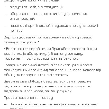
рахуючи дня покупки, за умови:
відсутність слідів експлуатації;
збереження товарного вигляду і споживчих
властивостей;
наявності оригінальної і неушкодженою упаковки і
ярликів.
Вартість доставки по поверненню / обміну товару
оплачує покупець. *
* Виключення: виробничий брак або пересорт (інший
розмір, колір або артикул). В даному випадку,
повернення здійснюється за наш рахунок.
Товари неналежної якості (після експлуатації або з
пошкодженими ярликами) замовлені на Tanita-Romario.top,
обміну та поверненню не підлягають.
Зверніть увагу! Якщо повертається Вами товар не
підлягає обміну і поверненню, ми будемо змушені
відправити його назад за Ваш рахунок.
Процес повернення товару:
Заповніть бланк повернення (вкладається в кожну
посилку);