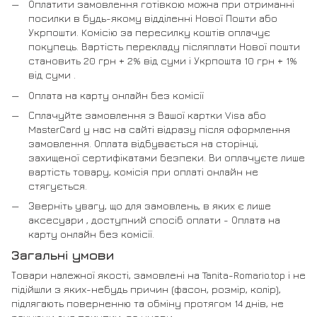
Оплатити замовлення готівкою можна при отриманні
посилки в будь-якому відділенні Нової Пошти або
Укрпошти. Комісію за пересилку коштів оплачує
покупець. Вартість перекладу післяплати Нової пошти
становить 20 грн + 2% від суми і Укрпошта 10 грн + 1%
від суми .
Оплата на карту онлайн без комісії
Сплачуйте замовлення з Вашої картки Visa або
MasterCard у нас на сайті відразу після оформлення
замовлення. Оплата відбувається на сторінці,
захищеної сертифікатами безпеки. Ви оплачуєте лише
вартість товару, комісія при оплаті онлайн не
стягується.
Зверніть увагу, що для замовлень, в яких є лише
аксесуари , доступний спосіб оплати - Оплата на
карту онлайн без комісії.
Загальні умови
Товари належної якості, замовлені на Tanita-Romario.top і не
підійшли з яких-небудь причин (фасон, розмір, колір),
підлягають поверненню та обміну протягом 14 днів, не