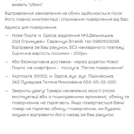
вкажіть "обмін".
Відправлення замовлення на обмін здійснюється після
його повної комплектації і отримання повернення від Вас.
Адреси для повернення:
Нова Пошта: м. Одеса, відділення №3,Дальницька,
23/4 Отримувач Саранчук Віталій, тел 0960503096.
Відправка за Ваш рахунок, БЕЗ накладеного платежу.
Оціночна вартість посилки - 200рн.
Або безкоштовна доставка- через додаток Нової
Пошти на смартфоні - послуга "Легке повернення".
Укрпошта: 65052, м. Одеса, вул. вул. Пішонівська,
24/2 Лукашова Тетяна Миколаївна 050-55-33-000
Зверніть увагу! Товари неналежної якості (після
експлуатації або з пошкодженими ярликами) обміну та
поверненню не підлягають. Якщо повертається Вами
товар не підлягає обміну і поверненню, ми будемо
змушені відправити його назад за Ваш рахунок.