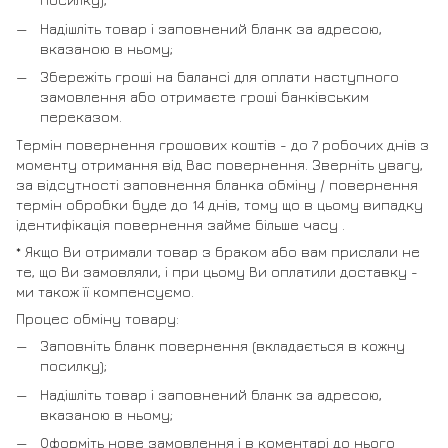
Надішліть товар і заповнений бланк за адресою,
вказаною в ньому;
Збережіть гроші на балансі для оплати наступного
замовлення або отримаєте гроші банківським
переказом.
Термін повернення грошових коштів - до 7 робочих днів з
моменту отримання від Вас повернення. Зверніть увагу,
за відсутності заповнення бланка обміну / повернення
термін обробки буде до 14 днів, тому що в цьому випадку
ідентифікація повернення займе більше часу .
* Якщо Ви отримали товар з браком або вам прислали не
те, що Ви замовляли, і при цьому Ви оплатили доставку -
ми також її компенсуємо.
Процес обміну товару:
Заповніть бланк повернення (вкладається в кожну
посилку);
Надішліть товар і заповнений бланк за адресою,
вказаною в ньому;
Оформіть нове замовлення і в коментарі до нього