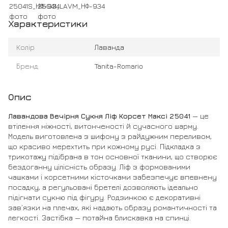
Характеристики
Колір
Лаванда
Бренд
Tanita-Romario
Опис
Лавандова Вечірня Сукня Ліф Корсет Максі 25041
— це
втілення ніжності, витонченості й сучасного шарму.
Модель виготовлена з шифону з райдужним переливом,
що красиво мерехтить при кожному русі. Підкладка з
трикотажу підібрана в тон основної тканини, що створює
бездоганну цілісність образу. Ліф з формованими
чашками і корсетними кісточками забезпечує впевнену
посадку, а регульовані бретелі дозволяють ідеально
підігнати сукню під фігуру. Родзинкою є декоративні
зав’язки на плечах, які надають образу романтичності та
легкості. Застібка — потайна блискавка на спинці.