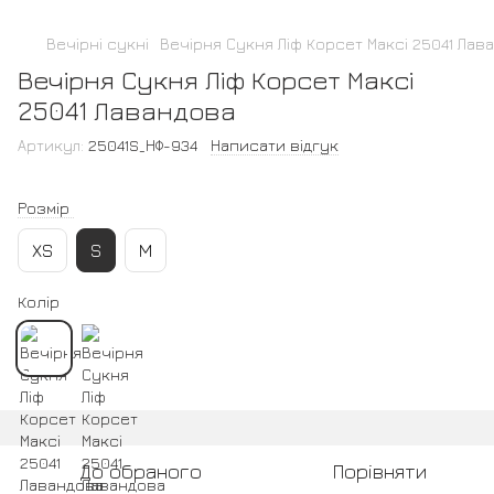
Вечірні сукні
Вечірня Сукня Ліф Корсет Максі 25041 Лав
Вечірня Сукня Ліф Корсет Максі
25041 Лавандова
Артикул:
25041S_НФ-934
Написати відгук
Розмір
XS
S
M
Колір
До обраного
Порівняти