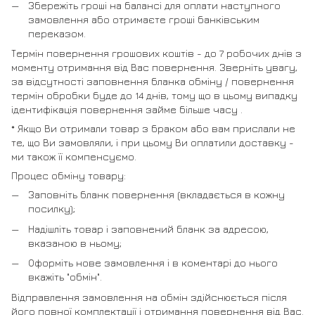
Збережіть гроші на балансі для оплати наступного
замовлення або отримаєте гроші банківським
переказом.
Термін повернення грошових коштів - до 7 робочих днів з
моменту отримання від Вас повернення. Зверніть увагу,
за відсутності заповнення бланка обміну / повернення
термін обробки буде до 14 днів, тому що в цьому випадку
ідентифікація повернення займе більше часу .
* Якщо Ви отримали товар з браком або вам прислали не
те, що Ви замовляли, і при цьому Ви оплатили доставку -
ми також її компенсуємо.
Процес обміну товару:
Заповніть бланк повернення (вкладається в кожну
посилку);
Надішліть товар і заповнений бланк за адресою,
вказаною в ньому;
Оформіть нове замовлення і в коментарі до нього
вкажіть "обмін".
Відправлення замовлення на обмін здійснюється після
його повної комплектації і отримання повернення від Вас.