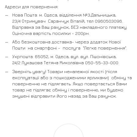
Адреси для повернення:
Нова Пошта: м. Одеса, відділення №3,Дальницька,
23/4 Отримувач Саранчук Віталій, тел 0960503096.
Відправка за Ваш рахунок, БЕЗ накладеного платежу.
Оціночна вартість посилки - 200рн.
Або безкоштовна доставка- через додаток Нової
Пошти на смартфоні - послуга "Легке повернення".
Укрпошта: 65052, м. Одеса, вул. вул. Пішонівська,
24/2 Лукашова Тетяна Миколаївна 050-55-33-000
Зверніть увагу! Товари неналежної якості (після
експлуатації або з пошкодженими ярликами) обміну та
поверненню не підлягають. Якщо повертається Вами
товар не підлягає обміну і поверненню, ми будемо
змушені відправити його назад за Ваш рахунок.