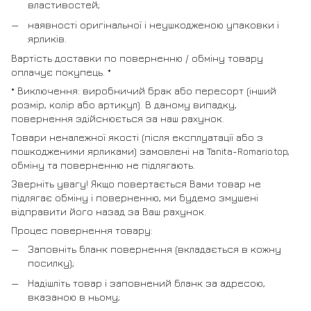
властивостей;
наявності оригінальної і неушкодженою упаковки і
ярликів.
Вартість доставки по поверненню / обміну товару
оплачує покупець. *
* Виключення: виробничий брак або пересорт (інший
розмір, колір або артикул). В даному випадку,
повернення здійснюється за наш рахунок.
Товари неналежної якості (після експлуатації або з
пошкодженими ярликами) замовлені на Tanita-Romario.top,
обміну та поверненню не підлягають.
Зверніть увагу! Якщо повертається Вами товар не
підлягає обміну і поверненню, ми будемо змушені
відправити його назад за Ваш рахунок.
Процес повернення товару:
Заповніть бланк повернення (вкладається в кожну
посилку);
Надішліть товар і заповнений бланк за адресою,
вказаною в ньому;