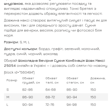
шнурівкою
, яка дозволяє регулювати посадку та
виглядає надзвичайно спокусливо. Тонкі бретелі з
перехрестом додають образу елегантності та легкості.
Довжина максі створює витягнутий силует і пасує як для
високих, так і для середнього зросту дівчат. Сукня
підійде для вечірки, весілля, розпису чи фотосесії біля
моря.
Розміри:
S, M, L
Доступні кольори:
бордо, графіт, зелений, молочний,
пудра, синій, чорний, шоколад
Обирай
Шоколадна Вечірня Сукня Комбінація Шовк Максі
25054
онлайн в Україні — і дозволь собі сяяти по-новому.
[block id="560494"]
Обхват
Обхват
Обхват
Довжина,
Розмір
грудей, см
талії, см
стегон, см
см
S
82-86
64-68
86-90
150
M
86-90
68-72
90-94
150
L
90-94
72-76
94-98
150