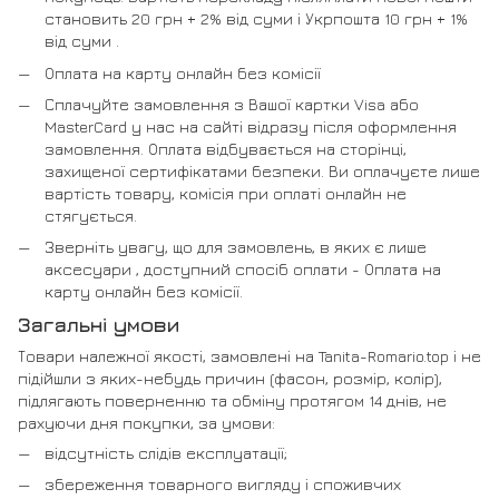
становить 20 грн + 2% від суми і Укрпошта 10 грн + 1%
від суми .
Оплата на карту онлайн без комісії
Сплачуйте замовлення з Вашої картки Visa або
MasterCard у нас на сайті відразу після оформлення
замовлення. Оплата відбувається на сторінці,
захищеної сертифікатами безпеки. Ви оплачуєте лише
вартість товару, комісія при оплаті онлайн не
стягується.
Зверніть увагу, що для замовлень, в яких є лише
аксесуари , доступний спосіб оплати - Оплата на
карту онлайн без комісії.
Загальні умови
Товари належної якості, замовлені на Tanita-Romario.top і не
підійшли з яких-небудь причин (фасон, розмір, колір),
підлягають поверненню та обміну протягом 14 днів, не
рахуючи дня покупки, за умови:
відсутність слідів експлуатації;
збереження товарного вигляду і споживчих