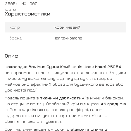
Характеристики
Колір
Коричневий
Бренд
Tanita-Romario
Опис
Шоколадна Вечірня Сукня Комбінація Шовк Максі 25054
—
це справжнє втілення вишуканості та жіночності. Завдяки
глибокому шоколадному відтінку ця сукня створює
неймовірно ефектний образ для будь-якого вечора або
урочистої події.
Модель пошита з
тканини дабл-сатин
із ніжним блиском,
що струмує по тілу. Особливий крій під кутом
45 градусів
забезпечує ідеальну посадку по фігурі, гарно
підкреслюючи силует і створюючи ефект м’якого
облягання без стягування.
Оригінальним акцентом сукні є
відкрита спина зі