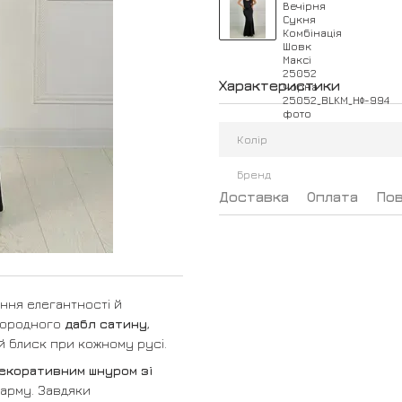
Характеристики
Колір
Бренд
Доставка
Оплата
По
ння елегантності й
агородного
дабл сатину
,
й блиск при кожному русі.
декоративним шнуром зі
шарму. Завдяки