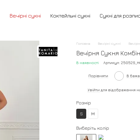
и
Вечірні сукні
Коктейльні сукні
Сукні для розпи
Головна
Вечірні сукні
Вечірн
Вечірня Сукня Комбін
В наявності
Артикул: 25052S_Н
Порівняти
В баж
%
Увійти
для відображення н
Розмір
S
M
Виберіть колір