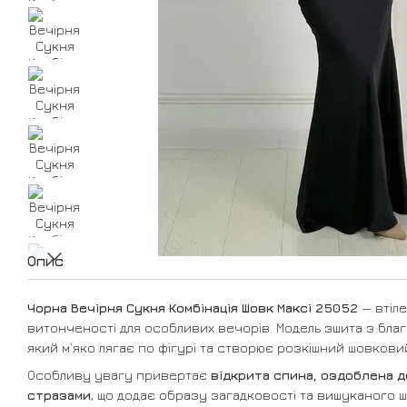
Опис
Чорна Вечірня Сукня Комбінація Шовк Максі 25052
— втіле
витонченості для особливих вечорів. Модель зшита з бл
який м’яко лягає по фігурі та створює розкішний шовкови
Особливу увагу привертає
відкрита спина, оздоблена 
стразами
, що додає образу загадковості та вишуканого 