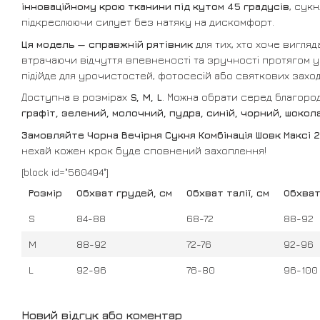
інноваційному крою тканини під кутом 45 градусів
, сукн
підкреслюючи силует без натяку на дискомфорт.
Ця модель — справжній рятівник
для тих, хто хоче вигля
втрачаючи відчуття впевненості та зручності протягом у
підійде для урочистостей, фотосесій або святкових заход
Доступна в розмірах
S, M, L
. Можна обрати серед благород
графіт, зелений, молочний, пудра, синій, чорний, шокол
Замовляйте Чорна Вечірня Сукня Комбінація Шовк Максі 2
нехай кожен крок буде сповнений захоплення!
[block id="560494"]
Розмір
Обхват грудей, см
Обхват талії, см
Обхват
S
84-88
68-72
88-92
M
88-92
72-76
92-96
L
92-96
76-80
96-100
Новий відгук або коментар