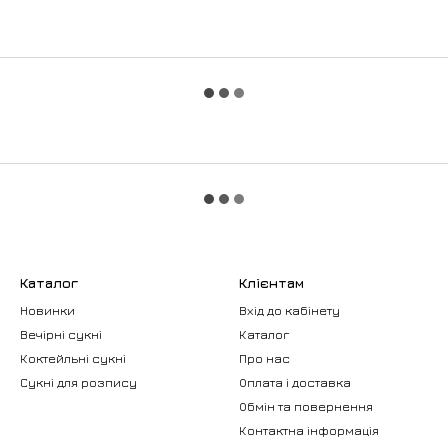
Каталог
Клієнтам
Новинки
Вхід до кабінету
Вечірні сукні
Каталог
Коктейльні сукні
Про нас
Сукні для розпису
Оплата і доставка
Обмін та повернення
Контактна інформація