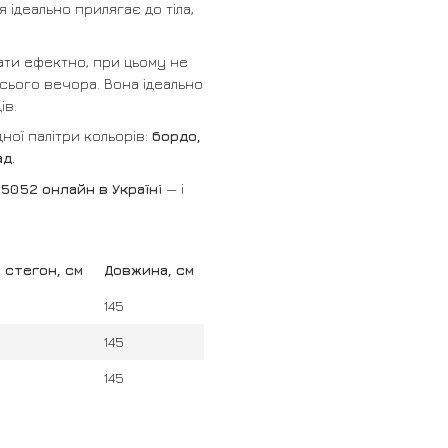
я ідеально прилягає до тіла,
дати ефектно, при цьому не
сього вечора. Вона ідеально
ів.
ної палітри кольорів:
бордо,
ад
.
5052 онлайн в Україні
— і
 стегон, см
Довжина, см
145
145
145