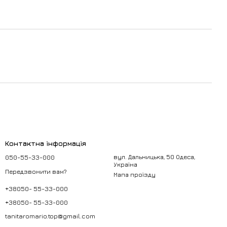
Контактна інформація
050-55-33-000
вул. Дальницька, 50 Одеса,
Україна
Передзвонити вам?
Мапа проїзду
+38050- 55-33-000
+38050- 55-33-000
tanitaromario.top@gmail.com