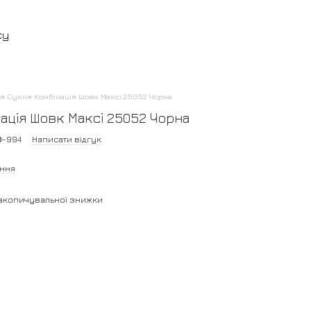
су
я Сукня Комбінація Шовк Максі 25052 Чорна
ація Шовк Максі 25052 Чорна
Ф-994
Написати відгук
ання
акопичувальної знижки