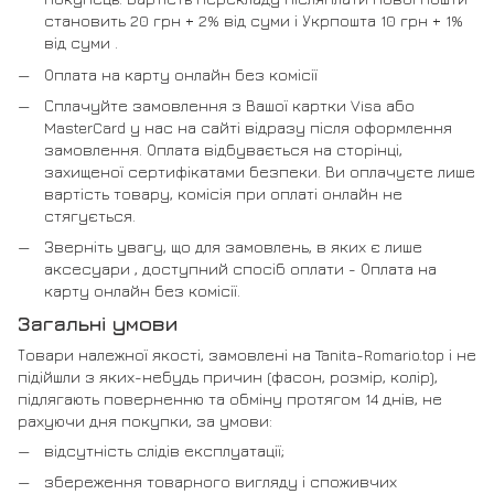
становить 20 грн + 2% від суми і Укрпошта 10 грн + 1%
від суми .
Оплата на карту онлайн без комісії
Сплачуйте замовлення з Вашої картки Visa або
MasterCard у нас на сайті відразу після оформлення
замовлення. Оплата відбувається на сторінці,
захищеної сертифікатами безпеки. Ви оплачуєте лише
вартість товару, комісія при оплаті онлайн не
стягується.
Зверніть увагу, що для замовлень, в яких є лише
аксесуари , доступний спосіб оплати - Оплата на
карту онлайн без комісії.
Загальні умови
Товари належної якості, замовлені на Tanita-Romario.top і не
підійшли з яких-небудь причин (фасон, розмір, колір),
підлягають поверненню та обміну протягом 14 днів, не
рахуючи дня покупки, за умови:
відсутність слідів експлуатації;
збереження товарного вигляду і споживчих