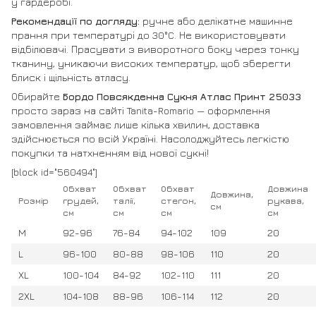
у гардеробі.
Рекомендації по догляду:
ручне або делікатне машинне
прання при температурі до 30°C. Не використовувати
відбілювачі. Прасувати з виворотного боку через тонку
тканину, уникаючи високих температур, щоб зберегти
блиск і щільність атласу.
Обирайте
Бордо Повсякденна Сукня Атлас Принт 25033
просто зараз на сайті Tanita-Romario — оформлення
замовлення займає лише кілька хвилин, доставка
здійснюється по всій Україні. Насолоджуйтесь легкістю
покупки та натхненням від нової сукні!
[block id="560494"]
Обхват
Обхват
Обхват
Довжина
Довжина,
Розмір
грудей,
талії,
стегон,
рукава,
см
см
см
см
см
M
92-96
76-84
94-102
109
20
L
96-100
80-88
98-106
110
20
XL
100-104
84-92
102-110
111
20
2XL
104-108
88-96
106-114
112
20