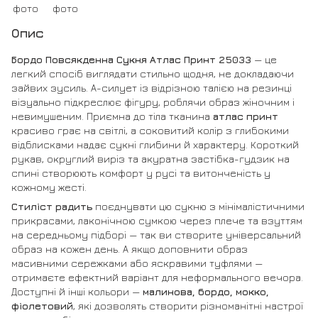
Опис
Бордо Повсякденна Сукня Атлас Принт 25033
— це
легкий спосіб виглядати стильно щодня, не докладаючи
зайвих зусиль. А-силует із відрізною талією на резинці
візуально підкреслює фігуру, роблячи образ жіночним і
невимушеним. Приємна до тіла тканина
атлас принт
красиво грає на світлі, а соковитий колір з глибокими
відблисками надає сукні глибини й характеру. Короткий
рукав, округлий виріз та акуратна застібка-гудзик на
спині створюють комфорт у русі та витонченість у
кожному жесті.
Стиліст радить
поєднувати цю сукню з мінімалістичними
прикрасами, лаконічною сумкою через плече та взуттям
на середньому підборі — так ви створите універсальний
образ на кожен день. А якщо доповнити образ
масивними сережками або яскравими туфлями —
отримаєте ефектний варіант для неформального вечора.
Доступні й інші кольори —
малинова, бордо, мокко,
фіолетовий
, які дозволять створити різноманітні настрої