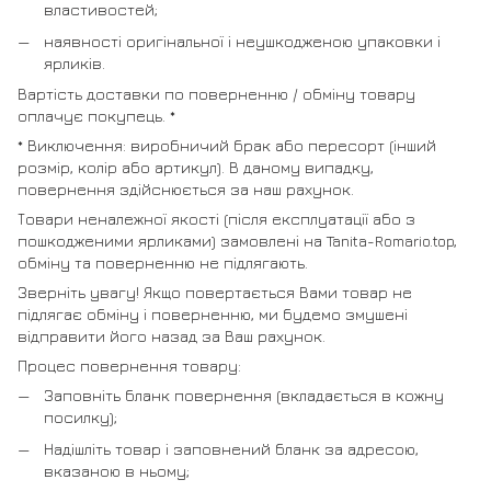
властивостей;
наявності оригінальної і неушкодженою упаковки і
ярликів.
Вартість доставки по поверненню / обміну товару
оплачує покупець. *
* Виключення: виробничий брак або пересорт (інший
розмір, колір або артикул). В даному випадку,
повернення здійснюється за наш рахунок.
Товари неналежної якості (після експлуатації або з
пошкодженими ярликами) замовлені на Tanita-Romario.top,
обміну та поверненню не підлягають.
Зверніть увагу! Якщо повертається Вами товар не
підлягає обміну і поверненню, ми будемо змушені
відправити його назад за Ваш рахунок.
Процес повернення товару:
Заповніть бланк повернення (вкладається в кожну
посилку);
Надішліть товар і заповнений бланк за адресою,
вказаною в ньому;