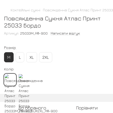
Коктейльні сукні
Повсякденна Сукня Атлас Принт 25033
Повсякденна Сукня Атлас Принт
25033 Бордо
Артикул:
25033M_НФ-900
Написати відгук
Розмір
M
L
XL
2XL
Колір
До обраного
Порівняти