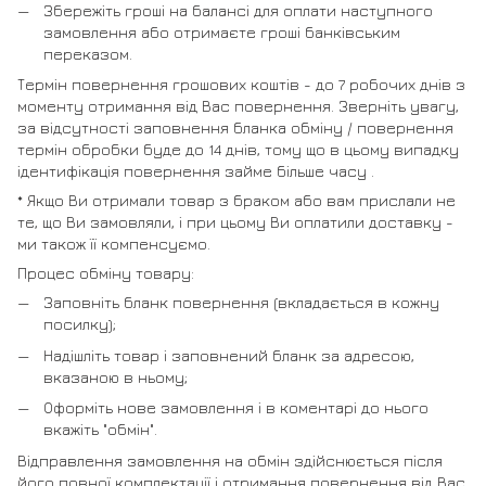
Збережіть гроші на балансі для оплати наступного
замовлення або отримаєте гроші банківським
переказом.
Термін повернення грошових коштів - до 7 робочих днів з
моменту отримання від Вас повернення. Зверніть увагу,
за відсутності заповнення бланка обміну / повернення
термін обробки буде до 14 днів, тому що в цьому випадку
ідентифікація повернення займе більше часу .
* Якщо Ви отримали товар з браком або вам прислали не
те, що Ви замовляли, і при цьому Ви оплатили доставку -
ми також її компенсуємо.
Процес обміну товару:
Заповніть бланк повернення (вкладається в кожну
посилку);
Надішліть товар і заповнений бланк за адресою,
вказаною в ньому;
Оформіть нове замовлення і в коментарі до нього
вкажіть "обмін".
Відправлення замовлення на обмін здійснюється після
його повної комплектації і отримання повернення від Вас.