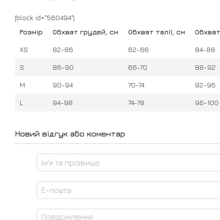
[block id="560494"]
Розмір
Обхват грудей, см
Обхват талії, см
Обхват
XS
82-86
62-66
84-88
S
86-90
66-70
88-92
M
90-94
70-74
92-96
L
94-98
74-78
96-100
Новий відгук або коментар