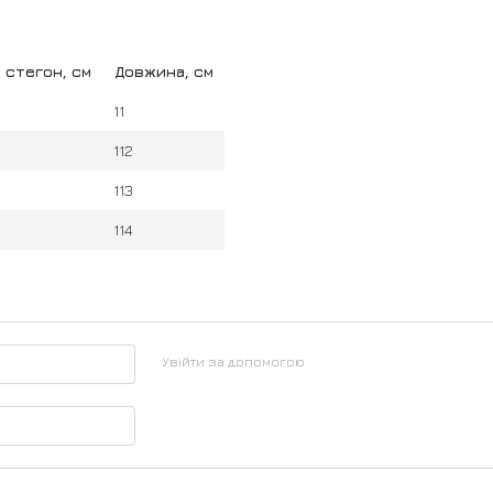
 стегон, см
Довжина, см
11
112
113
114
Увійти за допомогою