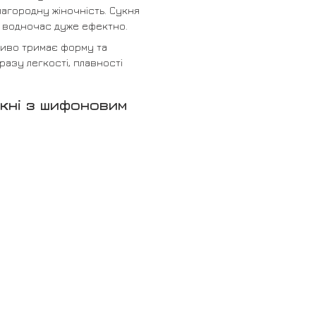
агородну жіночність. Сукня
а водночас дуже ефектно.
сиво тримає форму та
азу легкості, плавності
укні з шифоновим