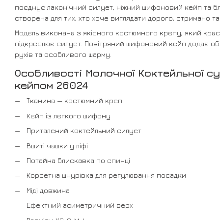
поєднує лаконічний силует, ніжний шифоновий кейп та бл
створена для тих, хто хоче виглядати дорого, стримано т
Модель виконана з якісного костюмного крепу, який кра
підкреслює силует. Повітряний шифоновий кейп додає обр
рухів та особливого шарму.
Особливості Молочної Коктейльної с
кейпом 26024
Тканина — костюмний креп
Кейп із легкого шифону
Приталений коктейльний силует
Вшиті чашки у ліфі
Потайна блискавка по спинці
Корсетна шнурівка для регулювання посадки
Міді довжина
Ефектний асиметричний верх