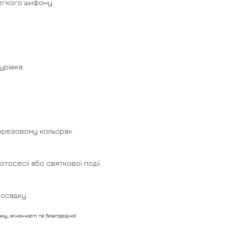
егкого шифону.
урівка.
фрезовому кольорах.
тосесії або святкової події.
посадку.
у, жіночності та благородної