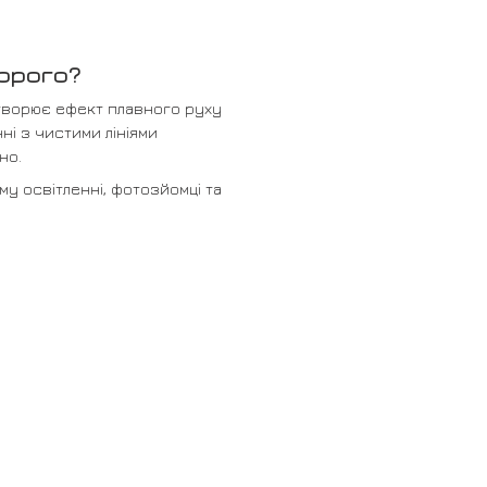
дорого?
творює ефект плавного руху
ні з чистими лініями
но.
у освітленні, фотозйомці та