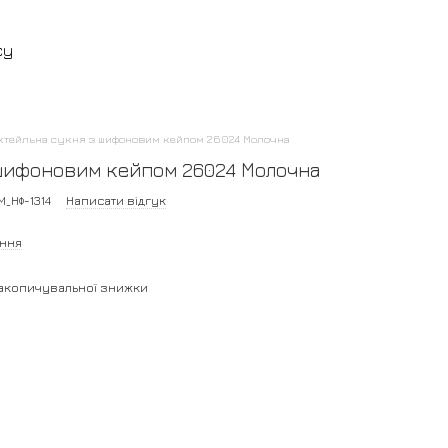
су
ктейльна сукня з шифоновим кейпом 26024 Молочна
шифоновим кейпом 26024 Молочна
M_НФ-1314
Написати відгук
ання
акопичувальної знижки