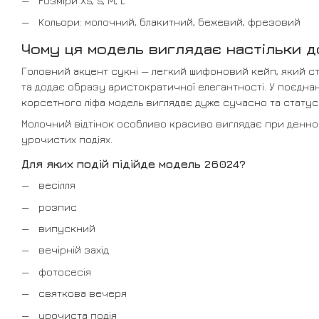
Розміри XS, S, M, L
Кольори: молочний, блакитний, бежевий, фрезовий
Чому ця модель виглядає настільки 
Головний акцент сукні — легкий шифоновий кейп, який с
та додає образу аристократичної елегантності. У поєднан
корсетного ліфа модель виглядає дуже сучасно та статус
Молочний відтінок особливо красиво виглядає при денном
урочистих подіях.
Для яких подій підійде модель 26024?
весілля
розпис
випускний
вечірній захід
фотосесія
святкова вечеря
урочиста подія