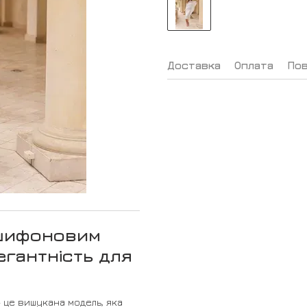
Доставка
Оплата
По
 шифоновим
гантність для
 це вишукана модель, яка