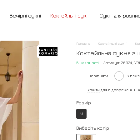
и
Вечірні сукні
Коктейльні сукні
Сукні для розпи
Головна
Коктейльні сукні
Ко
Коктейльна сукня з 
В наявності
Артикул: 26024_IVR
Порівняти
В баж
%
Увійти
для відображення н
Розмір
M
Виберіть колір