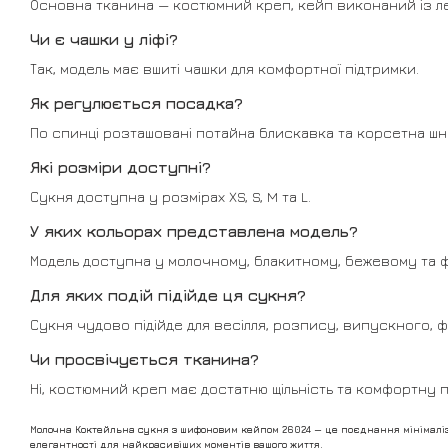
Основна тканина — костюмний креп, кейп виконаний із л
Чи є чашки у ліфі?
Так, модель має вшиті чашки для комфортної підтримки.
Як регулюється посадка?
По спинці розташовані потайна блискавка та корсетна шн
Які розміри доступні?
Сукня доступна у розмірах XS, S, M та L.
У яких кольорах представлена модель?
Модель доступна у молочному, блакитному, бежевому та 
Для яких подій підійде ця сукня?
Сукня чудово підійде для весілля, розпису, випускного, фо
Чи просвічується тканина?
Ні, костюмний креп має достатню щільність та комфортну 
Молочна Коктейльна сукня з шифоновим кейпом 26024 — це поєднання мінімалізм
елегантності для найкрасивіших моментів вашого життя.