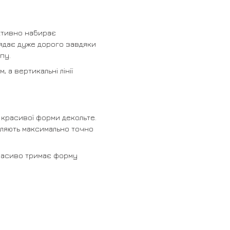
активно набирає
лядає дуже дорого завдяки
пу.
 а вертикальні лінії
а красивої форми декольте.
оляють максимально точно
красиво тримає форму