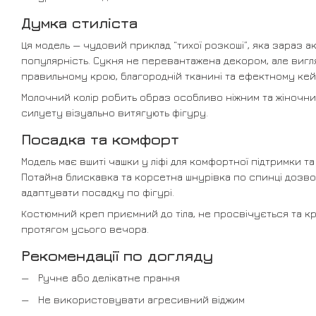
Думка стиліста
Ця модель — чудовий приклад “тихої розкоші”, яка зараз 
популярність. Сукня не перевантажена декором, але виг
правильному крою, благородній тканині та ефектному кей
Молочний колір робить образ особливо ніжним та жіночним,
силуету візуально витягують фігуру.
Посадка та комфорт
Модель має вшиті чашки у ліфі для комфортної підтримки т
Потайна блискавка та корсетна шнурівка по спинці дозв
адаптувати посадку по фігурі.
Костюмний креп приємний до тіла, не просвічується та 
протягом усього вечора.
Рекомендації по догляду
Ручне або делікатне прання
Не використовувати агресивний віджим