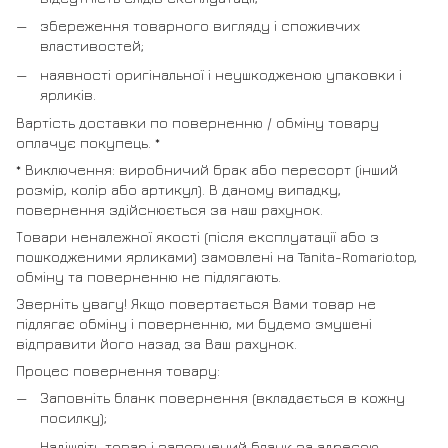
збереження товарного вигляду і споживчих
властивостей;
наявності оригінальної і неушкодженою упаковки і
ярликів.
Вартість доставки по поверненню / обміну товару
оплачує покупець. *
* Виключення: виробничий брак або пересорт (інший
розмір, колір або артикул). В даному випадку,
повернення здійснюється за наш рахунок.
Товари неналежної якості (після експлуатації або з
пошкодженими ярликами) замовлені на Tanita-Romario.top,
обміну та поверненню не підлягають.
Зверніть увагу! Якщо повертається Вами товар не
підлягає обміну і поверненню, ми будемо змушені
відправити його назад за Ваш рахунок.
Процес повернення товару:
Заповніть бланк повернення (вкладається в кожну
посилку);
Надішліть товар і заповнений бланк за адресою,