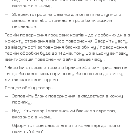
вказаною в ньому;
Збережіть гроші на балансі для оплати наступного
замовлення або отримаєте гроші банківським
переказом.
Термін повернення грошових коштів - до 7 робочих днів з
моменту отримання від Вас повернення. Зверніть увагу,
за відсутності заповнення бланка обміну / повернення
термін обробки буде до 14 днів, тому що в цьому випадку
ідентифікація повернення займе більше часу .
* Якщо Ви отримали товар з браком або вам прислали не
те, що Ви замовляли, і при цьому Ви оплатили доставку -
ми також її компенсуємо.
Процес обміну товару:
Заповніть бланк повернення (вкладається в кожну
посилку);
Надішліть товар і заповнений бланк за адресою,
вказаною в ньому;
Оформіть нове замовлення і в коментарі до нього
вкажіть "обмін".