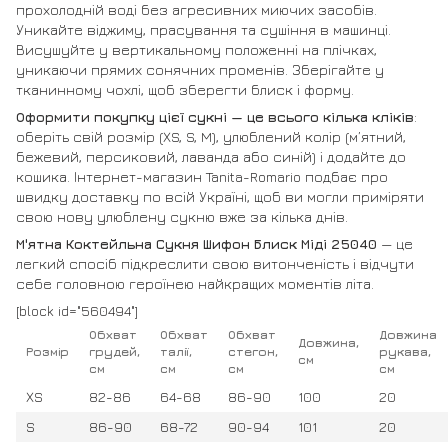
прохолодній воді без агресивних миючих засобів.
Уникайте віджиму, прасування та сушіння в машинці.
Висушуйте у вертикальному положенні на плічках,
уникаючи прямих сонячних променів. Зберігайте у
тканинному чохлі, щоб зберегти блиск і форму.
Оформити покупку цієї сукні — це всього кілька кліків
:
оберіть свій розмір (XS, S, M), улюблений колір (м’ятний,
бежевий, персиковий, лаванда або синій) і додайте до
кошика. Інтернет-магазин Tanita-Romario подбає про
швидку доставку по всій Україні, щоб ви могли приміряти
свою нову улюблену сукню вже за кілька днів.
М'ятна Коктейльна Сукня Шифон Блиск Міді 25040
— це
легкий спосіб підкреслити свою витонченість і відчути
себе головною героїнею найкращих моментів літа.
[block id="560494"]
Обхват
Обхват
Обхват
Довжина
Довжина,
Розмір
грудей,
талії,
стегон,
рукава,
см
см
см
см
см
XS
82-86
64-68
86-90
100
20
S
86-90
68-72
90-94
101
20