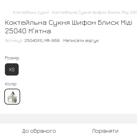
Коктейльні сукні
Коктейльна Сукня Шифон Блиск Міді 250
Коктейльна Сукня Шифон Блиск Міді
25040 М'ятна
Артикул:
25040XS_НФ-968
Написати відгук
Розмір
XS
Колір
До обраного
Порівняти