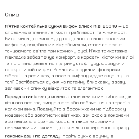
Опис
М'ятна Коктейльна Сукня Шифон Блиск Міді 25040
— це
справжнє втілення легкості, грайливості та жіночності.
Витончена довжина міді у поєднанні з напівпрозорим
шифоном, оздобленим мікроблиском, створює ефект
танцюючого світла при кожному русі. М’яка трикотажна
підкладка забезпечує комфорт, а корсетні кісточки в ліфі
та по спинці делікатно підтримують фігуру, формуючи
спокусливий силует. Романтичні рукави-фонарики
зібрані на резинках, а пояс з шифону додає акценту на
талії. Застібається сукня на потайну блискавку ззаду,
залишаючи спинку відкритою та елегантною.
Порада стиліста:
ця модель стане ідеальним вибором для
літнього весілля, випускного або побачення на терасі з
келихом вина. Поєднуйте з босоніжками на підборах у
нюдових або золотистих відтінках, зачіскою з локонами
або недбало зібраною косою, а також масивними
сережками чи ніжним підвіском для завершення образу.
Рекомендації по догляду:
періть сукню вручну в