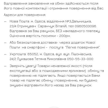
Відправлення замовлення на обмін здійснюється після
його повної комплектації і отримання повернення від Вас.
Адреси для повернення:
Нова Пошта: м. Одеса, відділення №3,Дальницька,
23/4 Отримувач Саранчук Віталій, тел 0960503096.
Відправка за Ваш рахунок, БЕЗ накладеного платежу.
Оціночна вартість посилки - 200рн.
Або безкоштовна доставка- через додаток Нової
Пошти на смартфоні - послуга "Легке повернення".
Укрпошта: 65052, м. Одеса, вул. вул. Пішонівська,
24/2 Лукашова Тетяна Миколаївна 050-55-33-000
Зверніть увагу! Товари неналежної якості (після
експлуатації або з пошкодженими ярликами) обміну та
поверненню не підлягають. Якщо повертається Вами
товар не підлягає обміну і поверненню, ми будемо
змушені відправити його назад за Ваш рахунок.