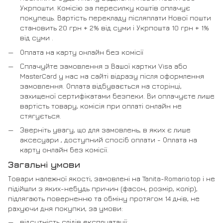
Укрпошти. Комісію за пересилку коштів оплачує
покупець. Вартість перекладу післяплати Нової пошти
становить 20 грн + 2% від суми і Укрпошта 10 грн + 1%
від суми .
Оплата на карту онлайн без комісії
Сплачуйте замовлення з Вашої картки Visa або
MasterCard у нас на сайті відразу після оформлення
замовлення. Оплата відбувається на сторінці,
захищеної сертифікатами безпеки. Ви оплачуєте лише
вартість товару, комісія при оплаті онлайн не
стягується.
Зверніть увагу, що для замовлень, в яких є лише
аксесуари , доступний спосіб оплати - Оплата на
карту онлайн без комісії.
Загальні умови
Товари належної якості, замовлені на Tanita-Romario.top і не
підійшли з яких-небудь причин (фасон, розмір, колір),
підлягають поверненню та обміну протягом 14 днів, не
рахуючи дня покупки, за умови:
відсутність слідів експлуатації;