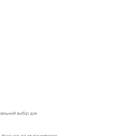
еальний вибір для
о фіксується та підкреслює