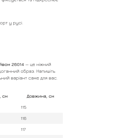
орт у русі.
йвом 26014
— це ніжний
доганний образ. Напишіть
ьний варіант саме для вас.
, см
Довжина, см
115
116
117