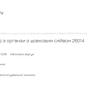
су
ктейльна сукня міді з органзи з шовковим сяйвом 26014 Молочна
і з органзи з шовковим сяйвом 26014
-1238
Написати відгук
ання
акопичувальної знижки