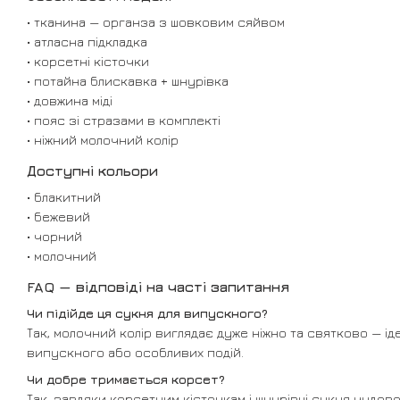
• тканина — органза з шовковим сяйвом
• атласна підкладка
• корсетні кісточки
• потайна блискавка + шнурівка
• довжина міді
• пояс зі стразами в комплекті
• ніжний молочний колір
Доступні кольори
• блакитний
• бежевий
• чорний
• молочний
FAQ — відповіді на часті запитання
Чи підійде ця сукня для випускного?
Так, молочний колір виглядає дуже ніжно та святково — ід
випускного або особливих подій.
Чи добре тримається корсет?
Так, завдяки корсетним кісточкам і шнурівці сукня чудов