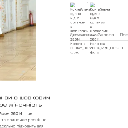
Доставка
Оплата
По
анзи з шовковим
ює жіночність
йвом 26014
— це
о та водночас розкішно.
ідеально підходить для