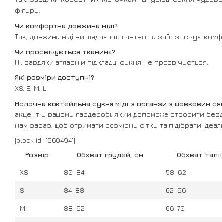
фігуру.
Чи комфортна довжина міді?
Так, довжина міді виглядає елегантно та забезпечує комф
Чи просвічується тканина?
Ні, завдяки атласній підкладці сукня не просвічується.
Які розміри доступні?
XS, S, M, L.
Молочна коктейльна сукня міді з органзи з шовковим ся
акцент у вашому гардеробі, який допоможе створити без
нам зараз, щоб отримати розмірну сітку та підібрати ідеал
[block id="560494"]
Розмір
Обхват грудей, см
Обхват талії
XS
80-84
58-62
S
84-88
62-66
M
88-92
66-70