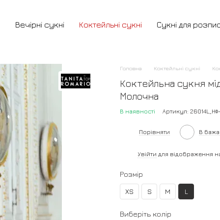
и
Вечірні сукні
Коктейльні сукні
Сукні для розпи
Головна
Коктейльні сукні
Ко
Коктейльна сукня мід
Молочна
В наявності
Артикул: 26014L_НФ
Порівняти
В баж
%
Увійти
для відображення н
Розмір
XS
S
M
L
Виберіть колір