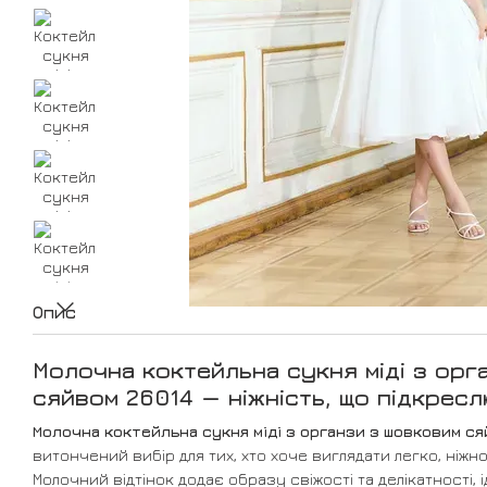
Опис
Молочна коктейльна сукня міді з орг
сяйвом 26014 — ніжність, що підкресл
Молочна коктейльна сукня міді з органзи з шовковим ся
витончений вибір для тих, хто хоче виглядати легко, ніжн
Молочний відтінок додає образу свіжості та делікатності, 