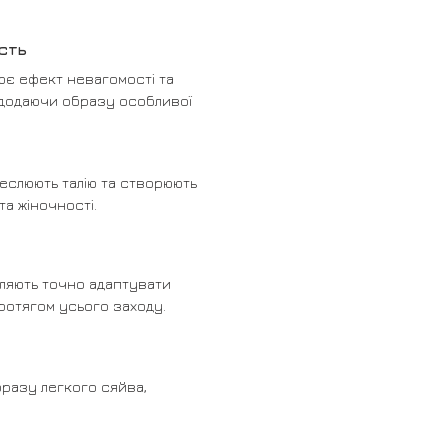
ість
є ефект невагомості та
 додаючи образу особливої
реслюють талію та створюють
та жіночності.
оляють точно адаптувати
ротягом усього заходу.
бразу легкого сяйва,