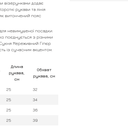
ми візерунками додає
ороткі рукави та лінія
 як витончений пояс
для невимушеної посадки.
ко поєднується з різними
 Сукня Мереживний Гіпюр
сть із сучасним акцентом.
Длина
,
Обхват
рукава,
рукава, см
см
25
32
25
34
25
36
25
39