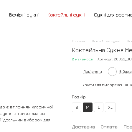
и
Вечірні сукні
Коктейльні сукні
Сукні для розпи
Головна
Коктейльні сукні
Ко
Коктейльна Сукня Ме
В наявності
Артикул: 20053_BU
Порівняти
В баж
%
Увійти
для відображення н
Розмір
до є втіленням класичної
S
M
L
XL
 сукня з трикотажною
її ідеальним вибором для
Доставка
Оплата
По