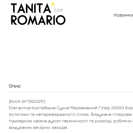
Перейти до основного контенту
Новинк
Опис
[block id="562325"]
Елегантна Коктейльна Сукня Мереживний Гіпюр 20053 Бор
естетики та неперевершеного стилю. Вишукана гіпюрова
підкладкою овіяна духом таємничості та розкоші, роблячи 
вишуканих вечірніх заходів..