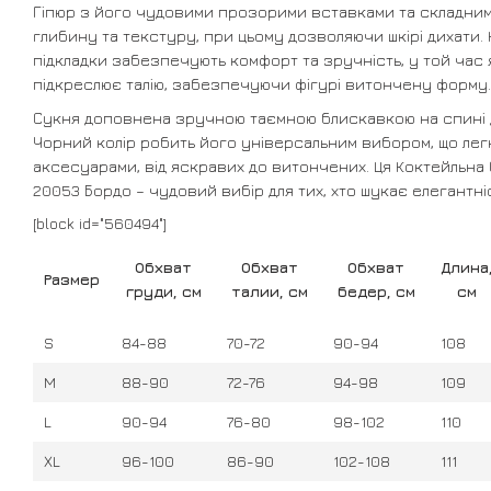
Гіпюр з його чудовими прозорими вставками та складни
глибину та текстуру, при цьому дозволяючи шкірі дихати. К
підкладки забезпечують комфорт та зручність, у той час
підкреслює талію, забезпечуючи фігурі витончену форму.
Сукня доповнена зручною таємною блискавкою на спині 
Чорний колір робить його універсальним вибором, що лег
аксесуарами, від яскравих до витончених. Ця Коктейльна
20053 Бордо – чудовий вибір для тих, хто шукає елегантні
[block id="560494"]
Обхват
Обхват
Обхват
Длина
Размер
груди, см
талии, см
бедер, см
см
S
84-88
70-72
90-94
108
M
88-90
72-76
94-98
109
L
90-94
76-80
98-102
110
XL
96-100
86-90
102-108
111