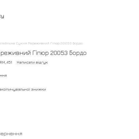
су
ктейльна Сукня Мереживний Гіпюр 20053 Бордо
реживний Гіпюр 20053 Бордо
RM_451
Написати відгук
ання
акопичувальної знижки
вернення