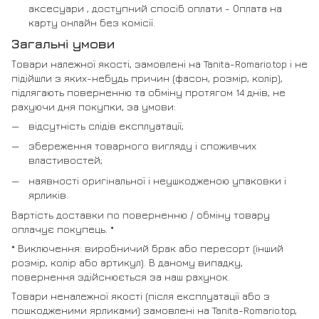
аксесуари , доступний спосіб оплати - Оплата на
карту онлайн без комісії.
Загальні умови
Товари належної якості, замовлені на Tanita-Romario.top і не
підійшли з яких-небудь причин (фасон, розмір, колір),
підлягають поверненню та обміну протягом 14 днів, не
рахуючи дня покупки, за умови:
відсутність слідів експлуатації;
збереження товарного вигляду і споживчих
властивостей;
наявності оригінальної і неушкодженою упаковки і
ярликів.
Вартість доставки по поверненню / обміну товару
оплачує покупець. *
* Виключення: виробничий брак або пересорт (інший
розмір, колір або артикул). В даному випадку,
повернення здійснюється за наш рахунок.
Товари неналежної якості (після експлуатації або з
пошкодженими ярликами) замовлені на Tanita-Romario.top,