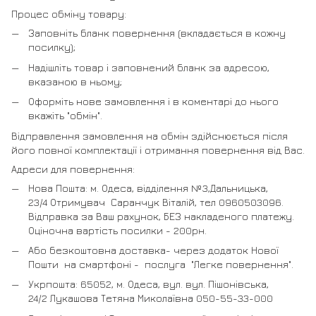
Процес обміну товару:
Заповніть бланк повернення (вкладається в кожну
посилку);
Надішліть товар і заповнений бланк за адресою,
вказаною в ньому;
Оформіть нове замовлення і в коментарі до нього
вкажіть "обмін".
Відправлення замовлення на обмін здійснюється після
його повної комплектації і отримання повернення від Вас.
Адреси для повернення:
Нова Пошта: м. Одеса, відділення №3,Дальницька,
23/4 Отримувач Саранчук Віталій, тел 0960503096.
Відправка за Ваш рахунок, БЕЗ накладеного платежу.
Оціночна вартість посилки - 200рн.
Або безкоштовна доставка- через додаток Нової
Пошти на смартфоні - послуга "Легке повернення".
Укрпошта: 65052, м. Одеса, вул. вул. Пішонівська,
24/2 Лукашова Тетяна Миколаївна 050-55-33-000