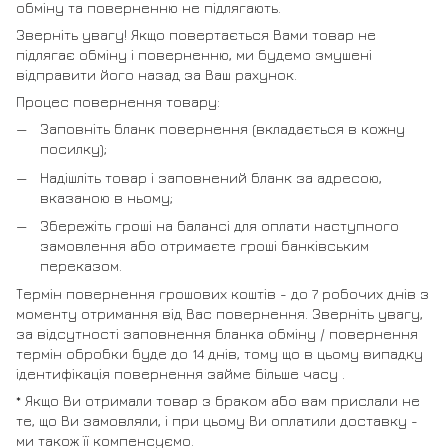
обміну та поверненню не підлягають.
Зверніть увагу! Якщо повертається Вами товар не
підлягає обміну і поверненню, ми будемо змушені
відправити його назад за Ваш рахунок.
Процес повернення товару:
Заповніть бланк повернення (вкладається в кожну
посилку);
Надішліть товар і заповнений бланк за адресою,
вказаною в ньому;
Збережіть гроші на балансі для оплати наступного
замовлення або отримаєте гроші банківським
переказом.
Термін повернення грошових коштів - до 7 робочих днів з
моменту отримання від Вас повернення. Зверніть увагу,
за відсутності заповнення бланка обміну / повернення
термін обробки буде до 14 днів, тому що в цьому випадку
ідентифікація повернення займе більше часу .
* Якщо Ви отримали товар з браком або вам прислали не
те, що Ви замовляли, і при цьому Ви оплатили доставку -
ми також її компенсуємо.