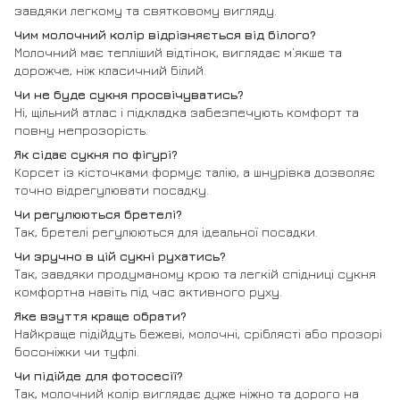
завдяки легкому та святковому вигляду.
Чим молочний колір відрізняється від білого?
Молочний має тепліший відтінок, виглядає м’якше та
дорожче, ніж класичний білий.
Чи не буде сукня просвічуватись?
Ні, щільний атлас і підкладка забезпечують комфорт та
повну непрозорість.
Як сідає сукня по фігурі?
Корсет із кісточками формує талію, а шнурівка дозволяє
точно відрегулювати посадку.
Чи регулюються бретелі?
Так, бретелі регулюються для ідеальної посадки.
Чи зручно в цій сукні рухатись?
Так, завдяки продуманому крою та легкій спідниці сукня
комфортна навіть під час активного руху.
Яке взуття краще обрати?
Найкраще підійдуть бежеві, молочні, сріблясті або прозорі
босоніжки чи туфлі.
Чи підійде для фотосесії?
Так, молочний колір виглядає дуже ніжно та дорого на