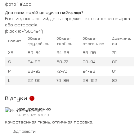
фото і відео.
Для яких подій ця сукня найкраща?
Розпис, випускний, день народження, святкова вечірка
або фотосесія.
[block id="560494"]
Обхват
Обхват
Обхват
Довжина,
Розмір
грудей, см
талії, см
стегон, см
см
XS
80-84
64-68
86-90
79
S
84-88
68-72
90-94
80
M
88-92
72-76
94-98
81
L
92-96
76-80
98-102
82
Відгуки
1
Ира Кравченко
14.05.2025 в 16:18
Качественная ткань, отличная посадка.
Відповісти