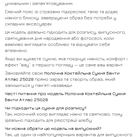
унікальним і запам’ятовуваним.
Сяючий пояс зі стразами підкреслює талію та додає
ніжного блиску, завершуючи образ без потреби у
складних аксесуарах.
Ця модель ідеально підходить для розпису, випускного,
святкування дня народження або фотосесії, коли
важливо виглядати особливо та відчувати себе
впевнено.
Якщо ви шукаєте сукню, яка поєднує ніжність, комфорт і
ефект “вау” з першого погляду — це саме ваш варіант.
Замовляйте свою
Молочна Коктейльна Сукня Банти
Атлас 25028
прямо зараз та створіть образ, який
залишиться у пам’яті назавжди.
Часті питання про модель Молочна Коктейльна Сукня
Банти Атлас 25028
Чи підходить ця сукня для розпису?
Так, молочний колір виглядає ніжно та святково, тому
ідеально підходить для реєстрації шлюбу.
Чи можна обрати цю модель на випускний?
Так, це один із найпопулярніших варіантів для випускного