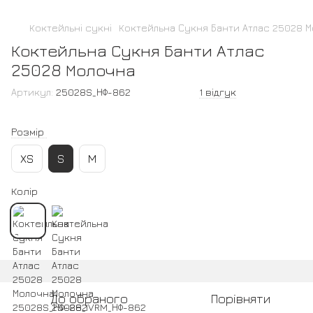
Коктейльні сукні
Коктейльна Сукня Банти Атлас 25028 
Коктейльна Сукня Банти Атлас
25028 Молочна
Артикул:
25028S_НФ-862
1 відгук
Розмір
XS
S
M
Колір
До обраного
Порівняти