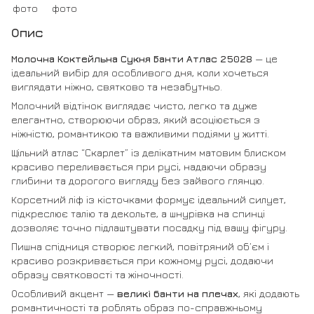
Опис
Молочна Коктейльна Сукня Банти Атлас 25028
— це
ідеальний вибір для особливого дня, коли хочеться
виглядати ніжно, святково та незабутньо.
Молочний відтінок виглядає чисто, легко та дуже
елегантно, створюючи образ, який асоціюється з
ніжністю, романтикою та важливими подіями у житті.
Щільний атлас “Скарлет” із делікатним матовим блиском
красиво переливається при русі, надаючи образу
глибини та дорогого вигляду без зайвого глянцю.
Корсетний ліф із кісточками формує ідеальний силует,
підкреслює талію та декольте, а шнурівка на спинці
дозволяє точно підлаштувати посадку під вашу фігуру.
Пишна спідниця створює легкий, повітряний об’єм і
красиво розкривається при кожному русі, додаючи
образу святковості та жіночності.
Особливий акцент —
великі банти на плечах
, які додають
романтичності та роблять образ по-справжньому